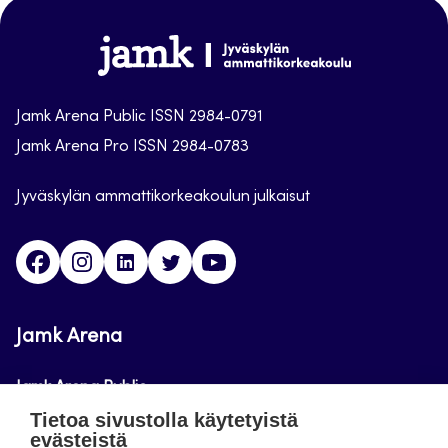
sivun
alkuun
Jamk
Arena
Jamk Arena Public ISSN 2984-0791
Jamk Arena Pro ISSN 2984-0783
Jyväskylän ammattikorkeakoulun julkaisut
Facebook
Instagram
Linkedin
Twitter
Youtube
Jamk Arena
Jamk Arena Public
Tietoa sivustolla käytetyistä
Jamk Arena Pro
evästeistä