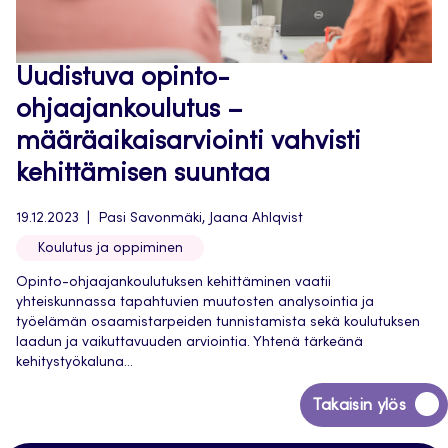
Uudistuva opinto-
ohjaajankoulutus –
määräaikaisarviointi vahvisti
kehittämisen suuntaa
19.12.2023
Pasi Savonmäki, Jaana Ahlqvist
Koulutus ja oppiminen
Opinto-ohjaajankoulutuksen kehittäminen vaatii
yhteiskunnassa tapahtuvien muutosten analysointia ja
työelämän osaamistarpeiden tunnistamista sekä koulutuksen
laadun ja vaikuttavuuden arviointia. Yhtenä tärkeänä
kehitystyökaluna...
Siirry
Takaisin ylös
takaisin