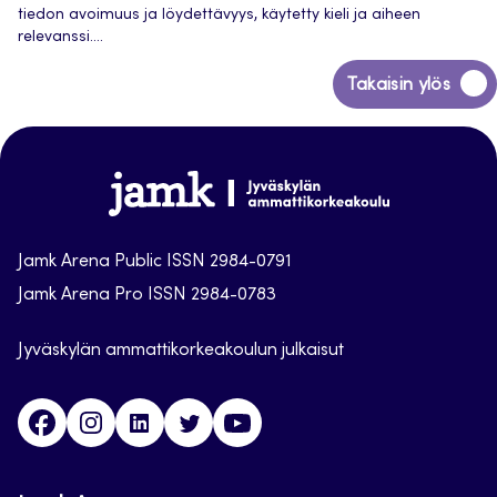
tiedon avoimuus ja löydettävyys, käytetty kieli ja aiheen
relevanssi....
Siirry
Takaisin ylös
takaisin
sivun
alkuun
Jamk
Arena
Jamk Arena Public ISSN 2984-0791
Jamk Arena Pro ISSN 2984-0783
Jyväskylän ammattikorkeakoulun julkaisut
Facebook
Instagram
Linkedin
Twitter
Youtube