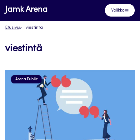
Siirry
Jamk Arena
Valikko
suoraan
sisältöön
Etusivu
viestintä
viestintä
Arena Public