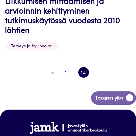
Liikkumisen mittaamisen ja
arvioinnin kehittyminen
tutkimuskäytössä vuodesta 2010
lähtien
Terveys ja hyvinvointi
1
…
14
EDELLINEN
SIVU
SIVU
SIVU
Siirry
Takaisin ylös
takaisin
sivun
alkuun
Jamk
Arena