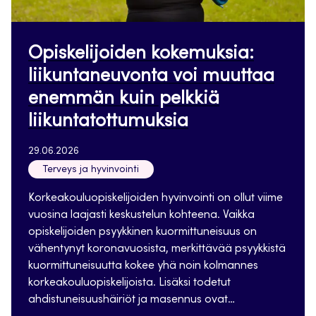
Opiskelijoiden kokemuksia:
liikuntaneuvonta voi muuttaa
enemmän kuin pelkkiä
liikuntatottumuksia
29.06.2026
Terveys ja hyvinvointi
Korkeakouluopiskelijoiden hyvinvointi on ollut viime
vuosina laajasti keskustelun kohteena. Vaikka
opiskelijoiden psyykkinen kuormittuneisuus on
vähentynyt koronavuosista, merkittävää psyykkistä
kuormittuneisuutta kokee yhä noin kolmannes
korkeakouluopiskelijoista. Lisäksi todetut
ahdistuneisuushäiriöt ja masennus ovat…