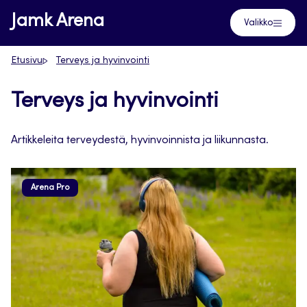
Siirry
Jamk Arena
Valikko
suoraan
sisältöön
Etusivu
Terveys ja hyvinvointi
Terveys ja hyvinvointi
Artikkeleita terveydestä, hyvinvoinnista ja liikunnasta.
Arena Pro