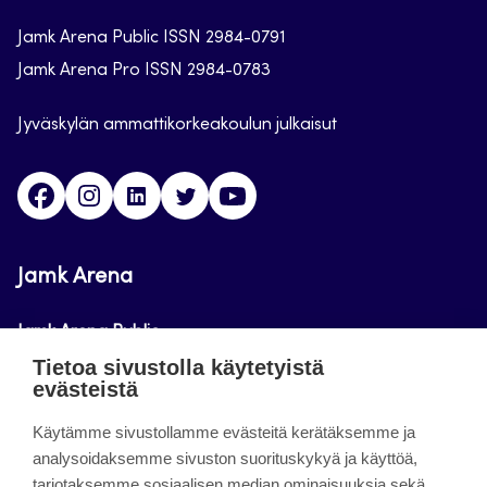
Jamk Arena Public ISSN 2984-0791
Jamk Arena Pro ISSN 2984-0783
Jyväskylän ammattikorkeakoulun julkaisut
Facebook
Instagram
Linkedin
Twitter
Youtube
Jamk Arena
Jamk Arena Public
Tietoa sivustolla käytetyistä
Jamk Arena Pro
evästeistä
Podcastit
Käytämme sivustollamme evästeitä kerätäksemme ja
analysoidaksemme sivuston suorituskykyä ja käyttöä,
tarjotaksemme sosiaalisen median ominaisuuksia sekä