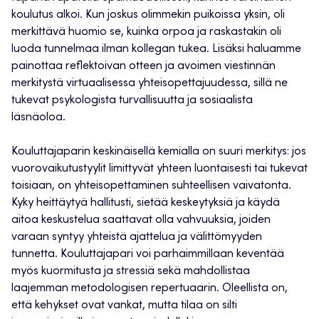
koulutus alkoi. Kun joskus olimmekin puikoissa yksin, oli
merkittävä huomio se, kuinka orpoa ja raskastakin oli
luoda tunnelmaa ilman kollegan tukea. Lisäksi haluamme
painottaa reflektoivan otteen ja avoimen viestinnän
merkitystä virtuaalisessa yhteisopettajuudessa, sillä ne
tukevat psykologista turvallisuutta ja sosiaalista
läsnäoloa.
Kouluttajaparin keskinäisellä kemialla on suuri merkitys: jos
vuorovaikutustyylit limittyvät yhteen luontaisesti tai tukevat
toisiaan, on yhteisopettaminen suhteellisen vaivatonta.
Kyky heittäytyä hallitusti, sietää keskeytyksiä ja käydä
aitoa keskustelua saattavat olla vahvuuksia, joiden
varaan syntyy yhteistä ajattelua ja välittömyyden
tunnetta. Kouluttajapari voi parhaimmillaan keventää
myös kuormitusta ja stressiä sekä mahdollistaa
laajemman metodologisen repertuaarin. Oleellista on,
että kehykset ovat vankat, mutta tilaa on silti