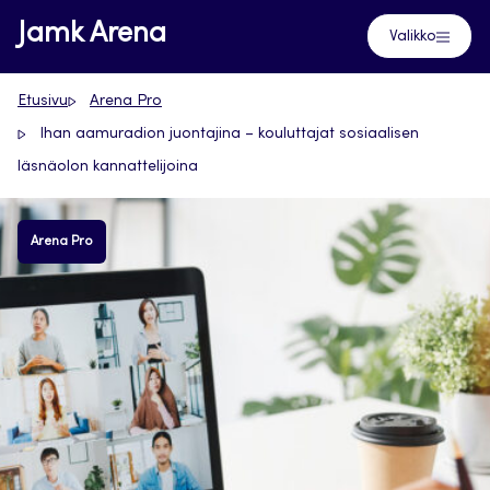
Siirry
Jamk Arena
Valikko
suoraan
sisältöön
Etusivu
Arena Pro
Ihan aamuradion juontajina – kouluttajat sosiaalisen
läsnäolon kannattelijoina
Arena Pro