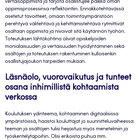
vertaisoppimista ja tarjota osallistujille paikka oman
oppimisprosessinsa reflektointiin. Ennakkotehtävässä
asetetut tavoitteet, omaan toimintaympäristöön
perehtyvä välitehtävä ja kehittämistehtävä rytmittivät
osaltaan oppimista ja nivoivat sitä käytännön työhön.
Toteutuksen lähtökohtina olivat opiskelijoiden
monialaisuuden ja vertaisuuden hyödyntäminen sekä
sisältöjen ja toteutuksen rakentuminen kulloisenkin
osallistujajoukon tarpeiden mukaan.
Läsnäolo, vuorovaikutus ja tunteet
osana inhimillistä kohtaamista
verkossa
Koulutuksen ydinteema, kohtaaminen digitaalisissa
ympäristöissä, haastoi kouluttajat jo suunnitteluvaiheessa:
teeman ja sisältöjen tulisi heijastua myös menetelmiin ja
työskentelytapoihin. Olisi erikoista puhua mm.