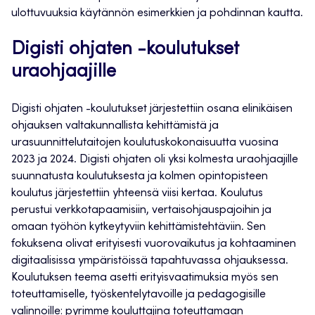
ulottuvuuksia käytännön esimerkkien ja pohdinnan kautta.
Digisti ohjaten -koulutukset
uraohjaajille
Digisti ohjaten -koulutukset järjestettiin osana elinikäisen
ohjauksen valtakunnallista kehittämistä ja
urasuunnittelutaitojen koulutuskokonaisuutta vuosina
2023 ja 2024. Digisti ohjaten oli yksi kolmesta uraohjaajille
suunnatusta koulutuksesta ja kolmen opintopisteen
koulutus järjestettiin yhteensä viisi kertaa. Koulutus
perustui verkkotapaamisiin, vertaisohjauspajoihin ja
omaan työhön kytkeytyviin kehittämistehtäviin. Sen
fokuksena olivat erityisesti vuorovaikutus ja kohtaaminen
digitaalisissa ympäristöissä tapahtuvassa ohjauksessa.
Koulutuksen teema asetti erityisvaatimuksia myös sen
toteuttamiselle, työskentelytavoille ja pedagogisille
valinnoille: pyrimme kouluttajina toteuttamaan