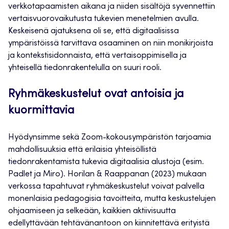
verkkotapaamisten aikana ja niiden sisältöjä syvennettiin
vertaisvuorovaikutusta tukevien menetelmien avulla.
Keskeisenä ajatuksena oli se, että digitaalisissa
ympäristöissä tarvittava osaaminen on niin monikirjoista
ja kontekstisidonnaista, että vertaisoppimisella ja
yhteisellä tiedonrakentelulla on suuri rooli.
Ryhmäkeskustelut ovat antoisia ja
kuormittavia
Hyödynsimme sekä Zoom-kokousympäristön tarjoamia
mahdollisuuksia että erilaisia yhteisöllistä
tiedonrakentamista tukevia digitaalisia alustoja (esim.
Padlet ja Miro). Horilan & Raappanan (2023) mukaan
verkossa tapahtuvat ryhmäkeskustelut voivat palvella
monenlaisia pedagogisia tavoitteita, mutta keskustelujen
ohjaamiseen ja selkeään, kaikkien aktiivisuutta
edellyttävään tehtävänantoon on kiinnitettävä erityistä