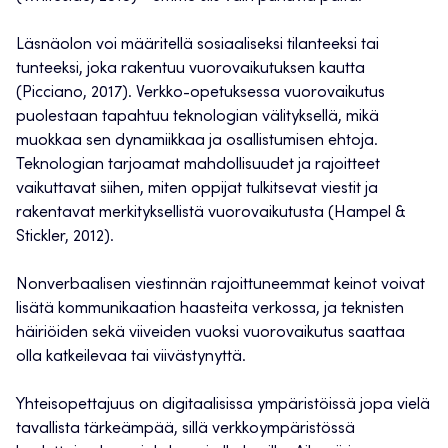
Läsnäolon voi määritellä sosiaaliseksi tilanteeksi tai
tunteeksi, joka rakentuu vuorovaikutuksen kautta ​
(Picciano, 2017)​. Verkko-opetuksessa vuorovaikutus
puolestaan tapahtuu teknologian välityksellä, mikä
muokkaa sen dynamiikkaa ja osallistumisen ehtoja.
Teknologian tarjoamat mahdollisuudet ja rajoitteet
vaikuttavat siihen, miten oppijat tulkitsevat viestit ja
rakentavat merkityksellistä vuorovaikutusta (Hampel &
Stickler, 2012).
Nonverbaalisen viestinnän rajoittuneemmat keinot voivat
lisätä kommunikaation haasteita verkossa, ja teknisten
häiriöiden sekä viiveiden vuoksi vuorovaikutus saattaa
olla katkeilevaa tai viivästynyttä.
Yhteisopettajuus on digitaalisissa ympäristöissä jopa vielä
tavallista tärkeämpää, sillä verkkoympäristössä