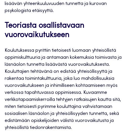
lisäävän yhteenkuuluvuuden tunnetta ja kurovan
psykologista etäisyyttä.
Teoriasta osallistavaan
vuorovaikutukseen
Koulutuksessa pyrittiin tietoisesti luomaan yhteisöllistä
oppimiskulttuuria ja antamaan kokemuksia toimivasta ja
läsnäolon tunnetta lisäävästä vuorovaikutuksesta.
Kouluttajien tehtävänä on edistää yhteisöllisyyttä ja
rakentaa toimintakulttuuria, joka luo mahdollisuuksia
vuorovaikutukseen ja inhimilliseen kohtaamiseen myös
verkossa tapahtuvassa oppimisessa. Kuvaamme
verkkotapaamiskerroilla tehtyjen ratkaisujen kautta sitä,
miten tietoisesti pyrimme kouluttajina vahvistamaan
sosiaalisen läsnäolon ja yhteisöllisyyden tunnetta, sekä
edistämään opiskelijoiden välistä vuorovaikutusta ja
yhteisöllistä tiedonrakentamista.