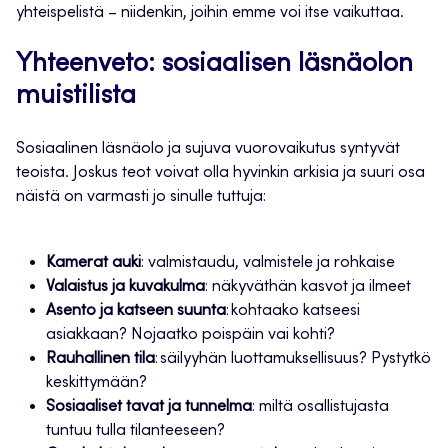
yhteispelistä – niidenkin, joihin emme voi itse vaikuttaa.
Yhteenveto: sosiaalisen läsnäolon
muistilista
Sosiaalinen läsnäolo ja sujuva vuorovaikutus syntyvät
teoista. Joskus teot voivat olla hyvinkin arkisia ja suuri osa
näistä on varmasti jo sinulle tuttuja:
Kamerat auki
: valmistaudu, valmistele ja rohkaise
Valaistus ja kuvakulma
: näkyväthän kasvot ja ilmeet
Asento ja katseen suunta
: kohtaako katseesi
asiakkaan? Nojaatko poispäin vai kohti?
Rauhallinen tila
: säilyyhän luottamuksellisuus? Pystytkö
keskittymään?
Sosiaaliset tavat ja tunnelma
: miltä osallistujasta
tuntuu tulla tilanteeseen?