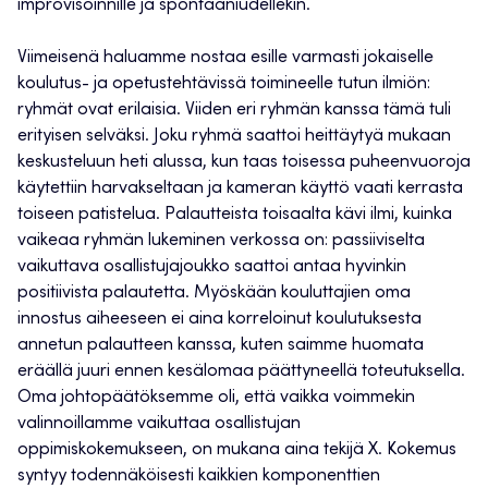
improvisoinnille ja spontaaniudellekin.
Viimeisenä haluamme nostaa esille varmasti jokaiselle
koulutus- ja opetustehtävissä toimineelle tutun ilmiön:
ryhmät ovat erilaisia. Viiden eri ryhmän kanssa tämä tuli
erityisen selväksi. Joku ryhmä saattoi heittäytyä mukaan
keskusteluun heti alussa, kun taas toisessa puheenvuoroja
käytettiin harvakseltaan ja kameran käyttö vaati kerrasta
toiseen patistelua. Palautteista toisaalta kävi ilmi, kuinka
vaikeaa ryhmän lukeminen verkossa on: passiiviselta
vaikuttava osallistujajoukko saattoi antaa hyvinkin
positiivista palautetta. Myöskään kouluttajien oma
innostus aiheeseen ei aina korreloinut koulutuksesta
annetun palautteen kanssa, kuten saimme huomata
eräällä juuri ennen kesälomaa päättyneellä toteutuksella.
Oma johtopäätöksemme oli, että vaikka voimmekin
valinnoillamme vaikuttaa osallistujan
oppimiskokemukseen, on mukana aina tekijä X. Kokemus
syntyy todennäköisesti kaikkien komponenttien