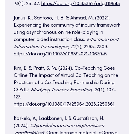
19
(1), 25–42.
https://doi.org/10.33352/prlg.119943
​​Junus, K., Santoso, H. B. & Ahmad, M. (2022).
Experiencing the community of inquiry framework
using asynchronous online role-playing in
computer-aided instruction class.
Education and
Information Technologies, 27
(2), 2283–2309.
https://doi.org/10.1007/s10639-021-10670-5
​​Kim, E. & Pratt, S. M. (2024). Co-Teaching Goes
Online: The Impact of Virtual Co-Teaching on the
Practices of a Co-Teaching Partnership During
COVID.
Studying Teacher Education, 20
(1), 107–
127.
https://doi.org/10.1080/17425964.2023.2250361
​​Koskelo, V., Laakkonen, I. & Gustafsson, H.
(2024).
Ohjauskohtaaminen digitaalisissa
ympäristöissä
. Open learning material. eOppiva.