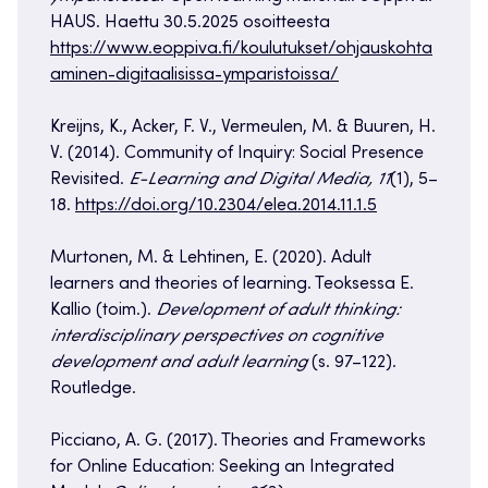
HAUS. Haettu 30.5.2025 osoitteesta
https://www.eoppiva.fi/koulutukset/ohjauskohta
aminen-digitaalisissa-ymparistoissa/
​Kreijns, K., Acker, F. V., Vermeulen, M. & Buuren, H.
V. (2014). Community of Inquiry: Social Presence
Revisited.
E-Learning and Digital Media, 11
(1), 5–
18.
https://doi.org/10.2304/elea.2014.11.1.5
​​Murtonen, M. & Lehtinen, E. (2020). Adult
learners and theories of learning. Teoksessa E.
Kallio (toim.).
Development of adult thinking:
interdisciplinary perspectives on cognitive
development and adult learning
(s. 97–122).
Routledge.
​​Picciano, A. G. (2017). Theories and Frameworks
for Online Education: Seeking an Integrated