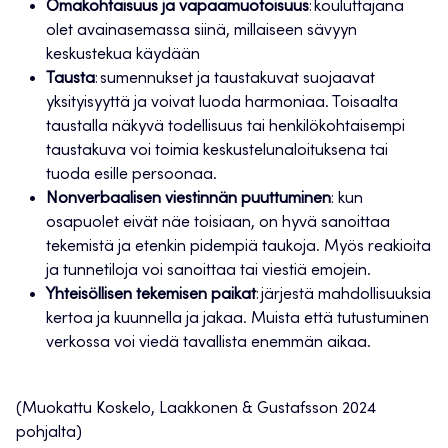
Omakohtaisuus ja vapaamuotoisuus
: kouluttajana
olet avainasemassa siinä, millaiseen sävyyn
keskustekua käydään
Tausta
: sumennukset ja taustakuvat suojaavat
yksityisyyttä ja voivat luoda harmoniaa. Toisaalta
taustalla näkyvä todellisuus tai henkilökohtaisempi
taustakuva voi toimia keskustelunaloituksena tai
tuoda esille persoonaa.
Nonverbaalisen viestinnän puuttuminen
: kun
osapuolet eivät näe toisiaan, on hyvä sanoittaa
tekemistä ja etenkin pidempiä taukoja. Myös reakioita
ja tunnetiloja voi sanoittaa tai viestiä emojein.
Yhteisöllisen tekemisen paikat
: järjestä mahdollisuuksia
kertoa ja kuunnella ja jakaa. Muista että tutustuminen
verkossa voi viedä tavallista enemmän aikaa.
(Muokattu Koskelo, Laakkonen & Gustafsson 2024
pohjalta)