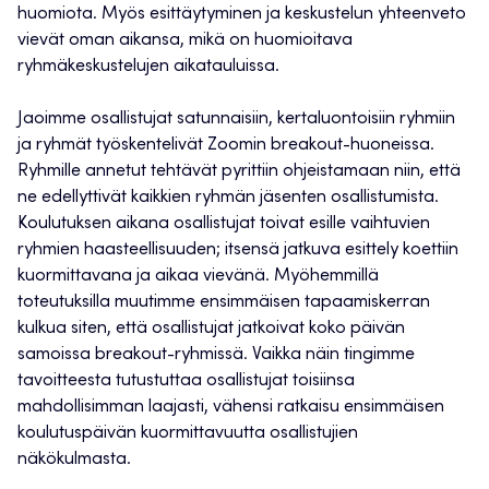
huomiota. Myös esittäytyminen ja keskustelun yhteenveto
vievät oman aikansa, mikä on huomioitava
ryhmäkeskustelujen aikatauluissa.
Jaoimme osallistujat satunnaisiin, kertaluontoisiin ryhmiin
ja ryhmät työskentelivät Zoomin breakout-huoneissa.
Ryhmille annetut tehtävät pyrittiin ohjeistamaan niin, että
ne edellyttivät kaikkien ryhmän jäsenten osallistumista.
Koulutuksen aikana osallistujat toivat esille vaihtuvien
ryhmien haasteellisuuden; itsensä jatkuva esittely koettiin
kuormittavana ja aikaa vievänä. Myöhemmillä
toteutuksilla muutimme ensimmäisen tapaamiskerran
kulkua siten, että osallistujat jatkoivat koko päivän
samoissa breakout-ryhmissä. Vaikka näin tingimme
tavoitteesta tutustuttaa osallistujat toisiinsa
mahdollisimman laajasti, vähensi ratkaisu ensimmäisen
koulutuspäivän kuormittavuutta osallistujien
näkökulmasta.