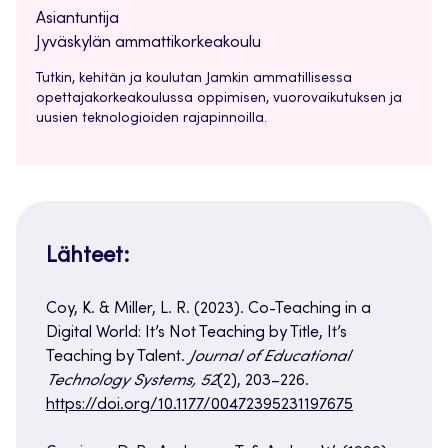
Asiantuntija
Jyväskylän ammattikorkeakoulu
Tutkin, kehitän ja koulutan Jamkin ammatillisessa
opettajakorkeakoulussa oppimisen, vuorovaikutuksen ja
uusien teknologioiden rajapinnoilla.
Lähteet:
​Coy, K. & Miller, L. R. (2023). Co-Teaching in a
Digital World: It’s Not Teaching by Title, It’s
Teaching by Talent.
Journal of Educational
Technology Systems, 52
(2), 203–226.
https://doi.org/10.1177/00472395231197675