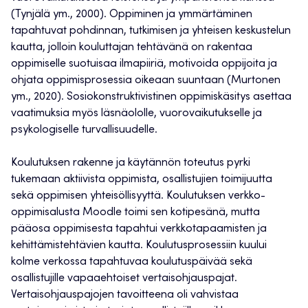
(Tynjälä ym., 2000). Oppiminen ja ymmärtäminen
tapahtuvat pohdinnan, tutkimisen ja yhteisen keskustelun
kautta, jolloin kouluttajan tehtävänä on rakentaa
oppimiselle suotuisaa ilmapiiriä, motivoida oppijoita ja
ohjata oppimisprosessia oikeaan suuntaan (Murtonen
ym., 2020). Sosiokonstruktivistinen oppimiskäsitys asettaa
vaatimuksia myös läsnäololle, vuorovaikutukselle ja
psykologiselle turvallisuudelle.
Koulutuksen rakenne ja käytännön toteutus pyrki
tukemaan aktiivista oppimista, osallistujien toimijuutta
sekä oppimisen yhteisöllisyyttä. Koulutuksen verkko-
oppimisalusta Moodle toimi sen kotipesänä, mutta
pääosa oppimisesta tapahtui verkkotapaamisten ja
kehittämistehtävien kautta. Koulutusprosessiin kuului
kolme verkossa tapahtuvaa koulutuspäivää sekä
osallistujille vapaaehtoiset vertaisohjauspajat.
Vertaisohjauspajojen tavoitteena oli vahvistaa