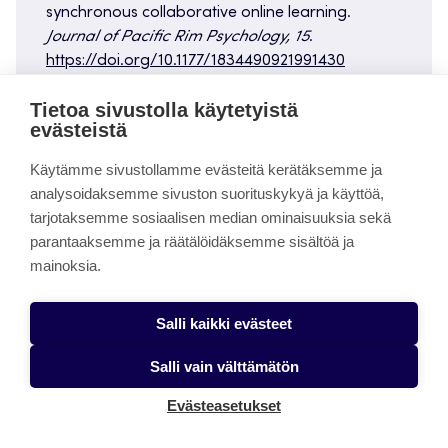
synchronous collaborative online learning.
Journal of Pacific Rim Psychology, 15
.
https://doi.org/10.1177/1834490921991430
Tietoa sivustolla käytetyistä
​​Timonen, P. & Ruokamo, H. (2024).
evästeistä
Valmennuspedagogisen mallin yhteisöllistä
verkko-opiskelua tukevia tekijöitä ja käänteisen
Käytämme sivustollamme evästeitä kerätäksemme ja
oppimisen ominaisuuksia verkko-opiskelijoiden
analysoidaksemme sivuston suorituskykyä ja käyttöä,
näkökulmasta.
Ammattikasvatuksen
tarjotaksemme sosiaalisen median ominaisuuksia sekä
aikakauskirja, 26
(2), 94–119.
parantaaksemme ja räätälöidäksemme sisältöä ja
https://doi.org/10.54329/akakk.146288
mainoksia.
​Tynjälä, P. & Collin, K. 2000. Koulutuksen ja
Salli kaikki evästeet
työelämän yhteistyö – pedagogisia näkökulmia.
Aikuiskasvatus, 20
(4), 29
Salli vain välttämätön
​Whiteside, A. L. (2015). Introducing the Social
Evästeasetukset
Presence Model to Explore Online and Blended
Learning Experiences.
Online Learning, 19
(2).