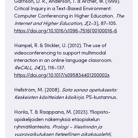
​Garrison, D. R., Anderson, T. & Archer, W. (1999).
Critical Inquiry in a Text-Based Environment:
Computer Conferencing in Higher Education.
The
Internet and Higher Education, 2
(2–3), 87–105.
https://doi.org/10.1016/s1096-7516(00)00016-6
​​Hampel, R. & Stickler, U. (2012). The use of
videoconferencing to support multimodal
interaction in an online language classroom.
ReCALL, 24
(2), 116–137.
https://doi.org/10.1017/s095834401200002x
​​Hellström, M. (2008).
Sata sanaa opetuksesta:
Keskeisten käsitteiden käsikirja
. PS-kustannus.
​Horila, T. & Raappana, M. (2023). Yliopisto-
opiskelijoiden näkemyksiä etäopiskelun
ryhmätilanteista.
Prologi – Viestinnän ja
vuorovaikutuksen tieteellinen aikakauslehti,