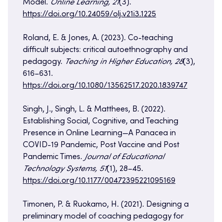
Model.
Online Learning, 21
(3).
https://doi.org/10.24059/olj.v21i3.1225
​​Roland, E. & Jones, A. (2023). Co-teaching
difficult subjects: critical autoethnography and
pedagogy.
Teaching in Higher Education, 28
(3),
616–631.
https://doi.org/10.1080/13562517.2020.1839747
​​Singh, J., Singh, L. & Matthees, B. (2022).
Establishing Social, Cognitive, and Teaching
Presence in Online Learning—A Panacea in
COVID-19 Pandemic, Post Vaccine and Post
Pandemic Times.
Journal of Educational
Technology Systems, 51
(1), 28–45.
https://doi.org/10.1177/00472395221095169
​Timonen, P. & Ruokamo, H. (2021). Designing a
preliminary model of coaching pedagogy for