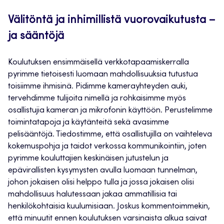
Välitöntä ja inhimillistä vuorovaikutusta –
ja sääntöjä
Koulutuksen ensimmäisellä verkkotapaamiskerralla
pyrimme tietoisesti luomaan mahdollisuuksia tutustua
toisiimme ihmisinä. Pidimme kamerayhteyden auki,
tervehdimme tulijoita nimellä ja rohkaisimme myös
osallistujia kameran ja mikrofonin käyttöön. Perustelimme
toimintatapoja ja käytänteitä sekä avasimme
pelisääntöjä. Tiedostimme, että osallistujilla on vaihteleva
kokemuspohja ja taidot verkossa kommunikointiin, joten
pyrimme kouluttajien keskinäisen jutustelun ja
epävirallisten kysymysten avulla luomaan tunnelman,
johon jokaisen olisi helppo tulla ja jossa jokaisen olisi
mahdollisuus halutessaan jakaa ammatillisia tai
henkilökohtaisia kuulumisiaan. Joskus kommentoimmekin,
että minuutit ennen koulutuksen varsinaista alkua saivat