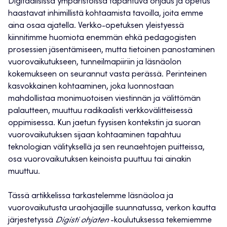
Digitaalisissa ympäristöissä tapahtuva ohjaus ja opetus
haastavat inhimillistä kohtaamista tavoilla, joita emme
aina osaa ajatella. Verkko-opetuksen yleistyessä
kiinnitimme huomiota enemmän ehkä pedagogisten
prosessien jäsentämiseen, mutta tietoinen panostaminen
vuorovaikutukseen, tunneilmapiiriin ja läsnäolon
kokemukseen on seurannut vasta perässä. Perinteinen
kasvokkainen kohtaaminen, joka luonnostaan
mahdollistaa monimuotoisen viestinnän ja välittömän
palautteen, muuttuu radikaalisti verkkovälitteisessä
oppimisessa. Kun jaetun fyysisen kontekstin ja suoran
vuorovaikutuksen sijaan kohtaaminen tapahtuu
teknologian välityksellä ja sen reunaehtojen puitteissa,
osa vuorovaikutuksen keinoista puuttuu tai ainakin
muuttuu.
Tässä artikkelissa tarkastelemme läsnäoloa ja
vuorovaikutusta uraohjaajille suunnatussa, verkon kautta
järjestetyssä
Digisti ohjaten
-koulutuksessa tekemiemme