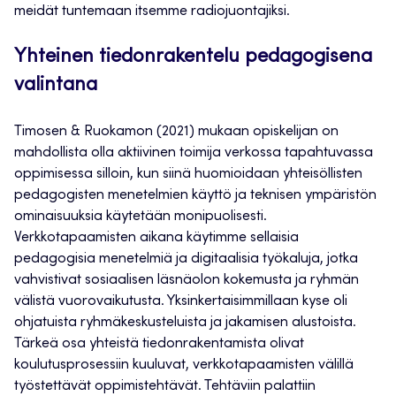
meidät tuntemaan itsemme radiojuontajiksi.
Yhteinen tiedonrakentelu pedagogisena
valintana
Timosen & Ruokamon (2021) mukaan opiskelijan on
mahdollista olla aktiivinen toimija verkossa tapahtuvassa
oppimisessa silloin, kun siinä huomioidaan yhteisöllisten
pedagogisten menetelmien käyttö ja teknisen ympäristön
ominaisuuksia käytetään monipuolisesti.
Verkkotapaamisten aikana käytimme sellaisia
pedagogisia menetelmiä ja digitaalisia työkaluja, jotka
vahvistivat sosiaalisen läsnäolon kokemusta ja ryhmän
välistä vuorovaikutusta. Yksinkertaisimmillaan kyse oli
ohjatuista ryhmäkeskusteluista ja jakamisen alustoista.
Tärkeä osa yhteistä tiedonrakentamista olivat
koulutusprosessiin kuuluvat, verkkotapaamisten välillä
työstettävät oppimistehtävät. Tehtäviin palattiin