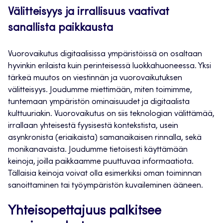
Välitteisyys ja irrallisuus vaativat
sanallista paikkausta
Vuorovaikutus digitaalisissa ympäristöissä on osaltaan
hyvinkin erilaista kuin perinteisessä luokkahuoneessa. Yksi
tärkeä muutos on viestinnän ja vuorovaikutuksen
välitteisyys. Joudumme miettimään, miten toimimme,
tuntemaan ympäristön ominaisuudet ja digitaalista
kulttuuriakin. Vuorovaikutus on siis teknologian välittämää,
irrallaan yhteisestä fyysisestä kontekstista, usein
asynkronista (eriaikaista) samanaikaisen rinnalla, sekä
monikanavaista. Joudumme tietoisesti käyttämään
keinoja, joilla paikkaamme puuttuvaa informaatiota.
Tällaisia keinoja voivat olla esimerkiksi oman toiminnan
sanoittaminen tai työympäristön kuvaileminen ääneen.
Yhteisopettajuus palkitsee