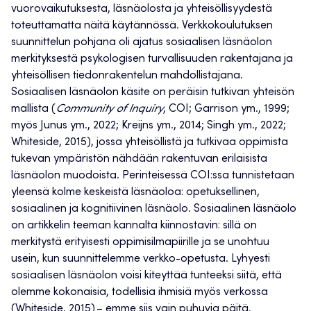
vuorovaikutuksesta, läsnäolosta ja yhteisöllisyydestä
toteuttamatta näitä käytännössä. Verkkokoulutuksen
suunnittelun pohjana oli ajatus sosiaalisen läsnäolon
merkityksestä psykologisen turvallisuuden rakentajana ja
yhteisöllisen tiedonrakentelun mahdollistajana.
Sosiaalisen läsnäolon käsite on peräisin tutkivan yhteisön
mallista (
Community of Inquiry
, COI; Garrison ym., 1999;
myös Junus ym., 2022; Kreijns ym., 2014; Singh ym., 2022;
Whiteside, 2015), jossa yhteisöllistä ja tutkivaa oppimista
tukevan ympäristön nähdään rakentuvan erilaisista
läsnäolon muodoista. Perinteisessä COI:ssa tunnistetaan
yleensä kolme keskeistä läsnäoloa: opetuksellinen,
sosiaalinen ja kognitiivinen läsnäolo. Sosiaalinen läsnäolo
on artikkelin teeman kannalta kiinnostavin: sillä on
merkitystä erityisesti oppimisilmapiirille ja se unohtuu
usein, kun suunnittelemme verkko-opetusta. Lyhyesti
sosiaalisen läsnäolon voisi kiteyttää tunteeksi siitä, että
olemme kokonaisia, todellisia ihmisiä myös verkossa ​
(Whiteside, 2015)​ – emme siis vain puhuvia päitä.