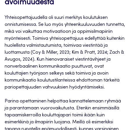
avoimuudesta
Yhteisopettajuudella oli suuri merkitys koulutuksen
onnistumisessa. Se luo myös yhteenkuuluvuuden tunnetta,
mikä voi vaikuttaa motivaatioon ja oppimisilmapiiriin
myönteisesti. Toimiva yhteisopettajuus edellyttää kuitenkin
huolellista valmistautumista, toimivaa viestintää ja
luottamusta ​(Coy & Miller, 2023; Kim & Pratt, 2024; Zach &
Avugos, 2024)​. Kun hienovaraiset viestintävihjeet ja
nonverbaalinen kommunikaatio puuttuvat, ovat
kouluttajien työnjaon selkeys sekä toimiva ja avoin
kommunikaatio koulutustilanteissa ehdottoman tärkeitä
pariopettajuuden vahvuuksien hyödyntämiseksi.
Parina opettaminen helpottaa kannattelemaan ryhmää
ja parantamaan vuorovaikutusta. Etenkin ensimmäisillä
tapaamiskerroilla kouluttajapari toimii ikään kuin
esimerkkinä ja ilmapiirin luojana. Meillä oli esimerkiksi
tapana rupatella epämuodollisesti, kunnes varsinainen