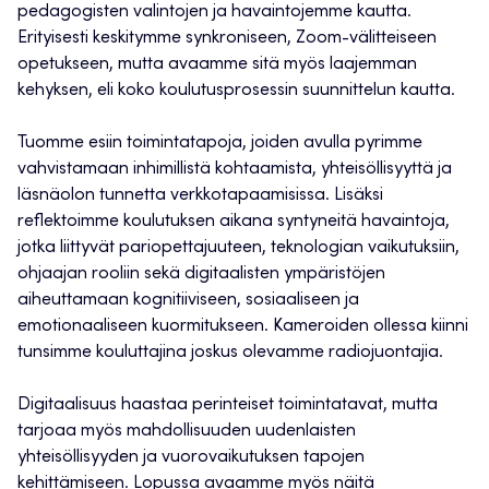
pedagogisten valintojen ja havaintojemme kautta.
Erityisesti keskitymme synkroniseen, Zoom-välitteiseen
opetukseen, mutta avaamme sitä myös laajemman
kehyksen, eli koko koulutusprosessin suunnittelun kautta.
Tuomme esiin toimintatapoja, joiden avulla pyrimme
vahvistamaan inhimillistä kohtaamista, yhteisöllisyyttä ja
läsnäolon tunnetta verkkotapaamisissa. Lisäksi
reflektoimme koulutuksen aikana syntyneitä havaintoja,
jotka liittyvät pariopettajuuteen, teknologian vaikutuksiin,
ohjaajan rooliin sekä digitaalisten ympäristöjen
aiheuttamaan kognitiiviseen, sosiaaliseen ja
emotionaaliseen kuormitukseen. Kameroiden ollessa kiinni
tunsimme kouluttajina joskus olevamme radiojuontajia.
Digitaalisuus haastaa perinteiset toimintatavat, mutta
tarjoaa myös mahdollisuuden uudenlaisten
yhteisöllisyyden ja vuorovaikutuksen tapojen
kehittämiseen. Lopussa avaamme myös näitä