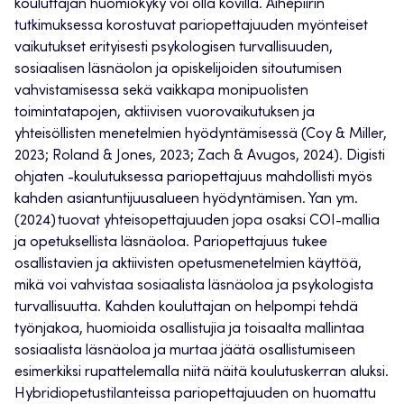
kouluttajan huomiokyky voi olla kovilla. Aihepiirin
tutkimuksessa korostuvat pariopettajuuden myönteiset
vaikutukset erityisesti psykologisen turvallisuuden,
sosiaalisen läsnäolon ja opiskelijoiden sitoutumisen
vahvistamisessa sekä vaikkapa monipuolisten
toimintatapojen, aktiivisen vuorovaikutuksen ja
yhteisöllisten menetelmien hyödyntämisessä ​(Coy & Miller,
2023; Roland & Jones, 2023; Zach & Avugos, 2024)​. Digisti
ohjaten -koulutuksessa pariopettajuus mahdollisti myös
kahden asiantuntijuusalueen hyödyntämisen. ​Yan ym.
(2024)​ tuovat yhteisopettajuuden jopa osaksi COI-mallia
ja opetuksellista läsnäoloa. Pariopettajuus tukee
osallistavien ja aktiivisten opetusmenetelmien käyttöä,
mikä voi vahvistaa sosiaalista läsnäoloa ja psykologista
turvallisuutta. Kahden kouluttajan on helpompi tehdä
työnjakoa, huomioida osallistujia ja toisaalta mallintaa
sosiaalista läsnäoloa ja murtaa jäätä osallistumiseen
esimerkiksi rupattelemalla niitä näitä koulutuskerran aluksi.
Hybridiopetustilanteissa pariopettajuuden on huomattu