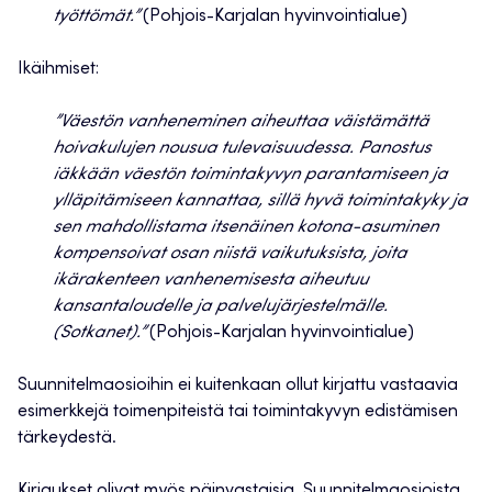
työttömät.”
(Pohjois-Karjalan hyvinvointialue)
Ikäihmiset:
”Väestön vanheneminen aiheuttaa väistämättä
hoivakulujen nousua tulevaisuudessa. Panostus
iäkkään väestön toimintakyvyn parantamiseen ja
ylläpitämiseen kannattaa, sillä hyvä toimintakyky ja
sen mahdollistama itsenäinen kotona-asuminen
kompensoivat osan niistä vaikutuksista, joita
ikärakenteen vanhenemisesta aiheutuu
kansantaloudelle ja palvelujärjestelmälle.
(Sotkanet).”
(Pohjois-Karjalan hyvinvointialue)
Suunnitelmaosioihin ei kuitenkaan ollut kirjattu vastaavia
esimerkkejä toimenpiteistä tai toimintakyvyn edistämisen
tärkeydestä.
Kirjaukset olivat myös päinvastaisia. Suunnitelmaosioista