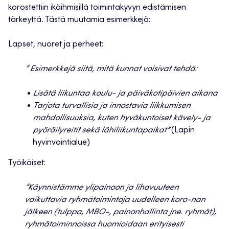
korostettiin ikäihmisillä toimintakyvyn edistämisen
tärkeyttä. Tästä muutamia esimerkkejä:
Lapset, nuoret ja perheet:
” Esimerkkejä siitä, mitä kunnat voisivat tehdä:
Lisätä liikuntaa koulu- ja päiväkotipäivien aikana
Tarjota turvallisia ja innostavia liikkumisen
mahdollisuuksia, kuten hyväkuntoiset kävely- ja
pyöräilyreitit sekä lähiliikuntapaikat”
(Lapin
hyvinvointialue)
Työikäiset:
”Käynnistämme ylipainoon ja lihavuuteen
vaikuttavia ryhmätoimintoja uudelleen koro-nan
jälkeen (tulppa, MBO-, painonhallinta jne. ryhmät),
ryhmätoiminnoissa huomioidaan erityisesti