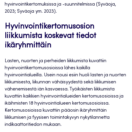
hyvinvointikertomuksissa ja -suunnitelmissa (Syväoja,
2023; Syväoja ym. 2023).
Hyvinvointikertomusosion
liikkumista koskevat tiedot
ikäryhmittäin
Lasten, nuorten ja perheiden liikkumista kuvattiin
hyvinvointikertomusosioissa lähes kaikilla
hyvinvointialueilla. Usein nousi esiin huoli lasten ja nuorten
liikkumisesta, liikunnan vähäisyydestä sekä liikkumisen
vähenemisestä iän kasvaessa. Työikäisten liikkumista
kuvattiin kaikkien hyvinvointialueiden kertomusosioissa ja
ikäihmisten 18 hyvinvointialueen kertomusosioissa.
Kertomusosioissa kuvattiin pääosin ikäryhmittäin
liikkumisen ja fyysisen toimintakyvyn nykytilannetta
indikaattoritiedon mukaan.