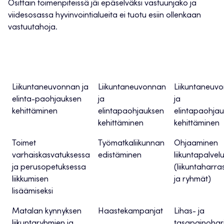
Osittain toimenpiteissä jäi epäselväksi vastuunjako ja
viidesosassa hyvinvointialueita ei tuotu esiin ollenkaan
vastuutahoja.
Lapset, nuoret ja
Työikäiset
Ikäihmiset
perheet
Liikuntaneuvonnan ja
Liikuntaneuvonnan
Liikuntaneuv
elinta-paohjauksen
ja
ja
kehittäminen
elintapaohjauksen
elintapaohja
kehittäminen
kehittäminen
Toimet
Työmatkaliikunnan
Ohjaaminen
varhaiskasvatuksessa
edistäminen
liikuntapalvelu
ja perusopetuksessa
(liikuntaharra
liikkumisen
ja ryhmät)
lisäämiseksi
Matalan kynnyksen
Haastekampanjat
Lihas- ja
liikuntaryhmien ja
tasapainoharj