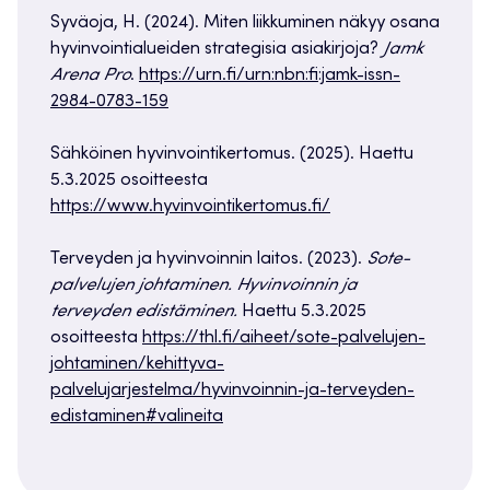
Syväoja, H. (2024). Miten liikkuminen näkyy osana
hyvinvointialueiden strategisia asiakirjoja?
Jamk
Arena Pro
.
https://urn.fi/urn:nbn:fi:jamk-issn-
2984-0783-159
Sähköinen hyvinvointikertomus. (2025). Haettu
5.3.2025 osoitteesta
https://www.hyvinvointikertomus.fi/
Terveyden ja hyvinvoinnin laitos. (2023).
Sote-
palvelujen johtaminen. Hyvinvoinnin ja
terveyden edistäminen.
Haettu 5.3.2025
osoitteesta
https://thl.fi/aiheet/sote-palvelujen-
johtaminen/kehittyva-
palvelujarjestelma/hyvinvoinnin-ja-terveyden-
edistaminen#valineita