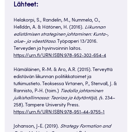
Lähteet:
Helakorpi, S., Randelin, M., Nummela, O.,
Helldán, A. & Hätönen, H. (2016).
Liikunnan
edistämisen strateginen johtaminen: Kunta-,
alue- ja väestötaso.
Työpaperi 13/2016.
Terveyden ja hyvinvoinnin laitos.
https://urn.fi/URN:ISBN:978-952-302-654-4
Hämäläinen, R-M. & Aro, A.R. (2015). Terveyttä
edistävän liikunnan politiikkatoimet ja
tutkimustieto. Teoksessa Virtanen, P., Stenvall, J. &
Rannisto, P-H. (toim.)
Tiedolla johtaminen
julkishallinnossa: Teoriaa ja käytäntöjä, (
s. 234–
258). Tampere University Press.
https://urn.fi/URN:ISBN:978-951-44-9755-1
Johanson, J-E. (2019).
Strategy Formation and