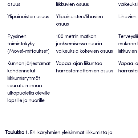
osuus
liikkuvien osuus
vaikeuks
Ylipainoisten osuus
Ylipainoisten/lihavien
Lihavien
osuus
Fyysinen
100 metrin matkan
Terveysl
toimintakyky
juoksemisessa suuria
mukaan l
(Move!-mittaukset)
vaikeuksia kokevien osuus
liikkuvie
Kunnan järjestämät
Vapaa-ajan liikuntaa
Vapaa-aj
kohdennetut
harrastamattomien osuus
harrast
liikkumisryhmät
seuratoiminnan
ulkopuolella oleville
lapsille ja nuorille
Taulukko 1.
Eri ikäryhmien yleisimmät liikkumista ja