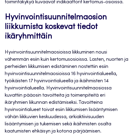
toimintakykyä kuvaavat indikaattorit kertomus-osioissa.
Hyvinvointisuunnitelmaosion
liikkumista koskevat tiedot
ikäryhmittäin
Hyvinvointisuunnitelmaosioissa liikkuminen nousi
vähemmän esiin kuin kertomusosioissa. Lasten, nuorten ja
perheiden liikkumisen edistäminen nostettiin esiin
hyvinvointisuunnitelmaosioissa 16 hyvinvointialueella,
työikäisten 17 hyvinvointialueella ja ikäihmisten 14
hyvinvointialueella. Hyvinvointisuunnitelmaosiossa
kuvattiin pääosin tavoitteita ja toimenpiteitä eri
ikäryhmien liikunnan edistämiseksi. Tavoitteina
hyvinvointialueet toivat esiin liikkumisen lisääntymisen
vähän liikkuvien keskuudessa, arkiaktiivisuuden
lisääntymisen ja tukemisen sekä ikäihmisten osalta
kaatumisten ehkäisyn ja kotona pärjäämisen.