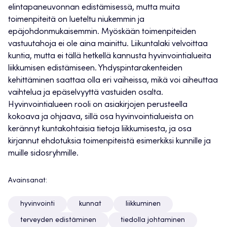
elintapaneuvonnan edistämisessä, mutta muita
toimenpiteitä on lueteltu niukemmin ja
epäjohdonmukaisemmin. Myöskään toimenpiteiden
vastuutahoja ei ole aina mainittu. Liikuntalaki velvoittaa
kuntia, mutta ei tällä hetkellä kannusta hyvinvointialueita
liikkumisen edistämiseen. Yhdyspintarakenteiden
kehittäminen saattaa olla eri vaiheissa, mikä voi aiheuttaa
vaihtelua ja epäselvyyttä vastuiden osalta.
Hyvinvointialueen rooli on asiakirjojen perusteella
kokoava ja ohjaava, sillä osa hyvinvointialueista on
kerännyt kuntakohtaisia tietoja liikkumisesta, ja osa
kirjannut ehdotuksia toimenpiteistä esimerkiksi kunnille ja
muille sidosryhmille.
Avainsanat:
hyvinvointi
kunnat
liikkuminen
terveyden edistäminen
tiedolla johtaminen