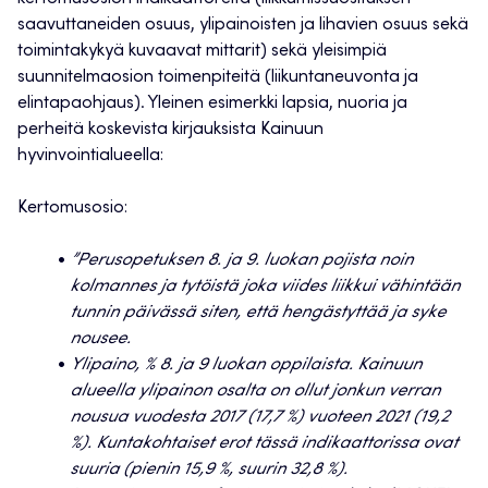
saavuttaneiden osuus, ylipainoisten ja lihavien osuus sekä
toimintakykyä kuvaavat mittarit) sekä yleisimpiä
suunnitelmaosion toimenpiteitä (liikuntaneuvonta ja
elintapaohjaus). Yleinen esimerkki lapsia, nuoria ja
perheitä koskevista kirjauksista Kainuun
hyvinvointialueella:
Kertomusosio:
”Perusopetuksen 8. ja 9. luokan pojista noin
kolmannes ja tytöistä joka viides liikkui vähintään
tunnin päivässä siten, että hengästyttää ja syke
nousee.
Ylipaino, % 8. ja 9 luokan oppilaista. Kainuun
alueella ylipainon osalta on ollut jonkun verran
nousua vuodesta 2017 (17,7 %) vuoteen 2021 (19,2
%). Kuntakohtaiset erot tässä indikaattorissa ovat
suuria (pienin 15,9 %, suurin 32,8 %).