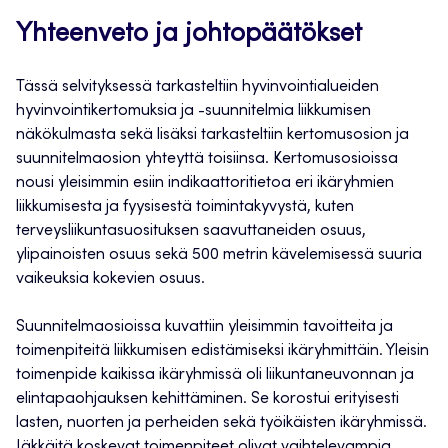
Yhteenveto ja johtopäätökset
Tässä selvityksessä tarkasteltiin hyvinvointialueiden
hyvinvointikertomuksia ja -suunnitelmia liikkumisen
näkökulmasta sekä lisäksi tarkasteltiin kertomusosion ja
suunnitelmaosion yhteyttä toisiinsa. Kertomusosioissa
nousi yleisimmin esiin indikaattoritietoa eri ikäryhmien
liikkumisesta ja fyysisestä toimintakyvystä, kuten
terveysliikuntasuosituksen saavuttaneiden osuus,
ylipainoisten osuus sekä 500 metrin kävelemisessä suuria
vaikeuksia kokevien osuus.
Suunnitelmaosioissa kuvattiin yleisimmin tavoitteita ja
toimenpiteitä liikkumisen edistämiseksi ikäryhmittäin. Yleisin
toimenpide kaikissa ikäryhmissä oli liikuntaneuvonnan ja
elintapaohjauksen kehittäminen. Se korostui erityisesti
lasten, nuorten ja perheiden sekä työikäisten ikäryhmissä.
Iäkkäitä koskevat toimenpiteet olivat vaihtelevampia.