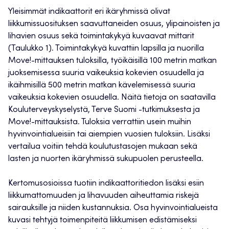
Yleisimmät indikaattorit eri ikäryhmissä olivat
liikkumissuosituksen saavuttaneiden osuus, ylipainoisten ja
lihavien osuus sekä toimintakykyä kuvaavat mittarit
(Taulukko 1). Toimintakykyä kuvattiin lapsilla ja nuorilla
Move!-mittauksen tuloksilla, työikäisillä 100 metrin matkan
juoksemisessa suuria vaikeuksia kokevien osuudella ja
ikäihmisillä 500 metrin matkan kävelemisessä suuria
vaikeuksia kokevien osuudella. Näitä tietoja on saatavilla
Kouluterveyskyselystä, Terve Suomi -tutkimuksesta ja
Move!-mittauksista. Tuloksia verrattiin usein muihin
hyvinvointialueisiin tai aiempien vuosien tuloksiin. Lisäksi
vertailua voitiin tehdä koulutustasojen mukaan sekä
lasten ja nuorten ikäryhmissä sukupuolen perusteella.
Kertomusosioissa tuotiin indikaattoritiedon lisäksi esiin
liikkumattomuuden ja lihavuuden aiheuttamia riskejä
sairauksille ja niiden kustannuksia. Osa hyvinvointialueista
kuvasi tehtyjä toimenpiteitä liikkumisen edistämiseksi