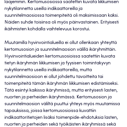
laajemmin. Kertomusosiossa saatettiin kuvata liikkumisen
nykytilannetta useilla indikaattoreilla ja
suunnitelmaosiossa toimenpiteitä oli maksimissaan kaksi.
Näiden suhde toisiinsa oli myös päinvastainen. Erityisesti
ikäihmisten kohdalla vaihtelevuus korostui.
Muutamilla hyvinvointialueilla ei ollut ollenkaan yhteyttä
kertomusosion ja suunnitelmaosion välillä ikäryhmittäin.
Hyvinvointialueiden kertomusosioissa saatettiin kuvata
tietyn ikäryhmän liikkumisen ja fyysisen toimintakyvyn
nykytilannetta useilla indikaattoreilla, mutta
suunnitelmaosioon ei ollut johdettu tavoitteita tai
toimenpiteitä tämän ikäryhmän liikkumisen edistämiseksi.
Tätä esiintyi kaikissa ikäryhmissä, mutta erityisesti lasten,
nuorten ja perheiden ikäryhmässä. Kertomusosion ja
suunnitelmaosion väliltä puuttui yhteys myös muutamissa
tapauksissa, joissa kertomusosioissa kuvattiin
indikaattoritietojen lisäksi toimenpide-ehdotuksia lasten,
nuorten ja perheiden sekä työikäisten ikäryhmissä sekä