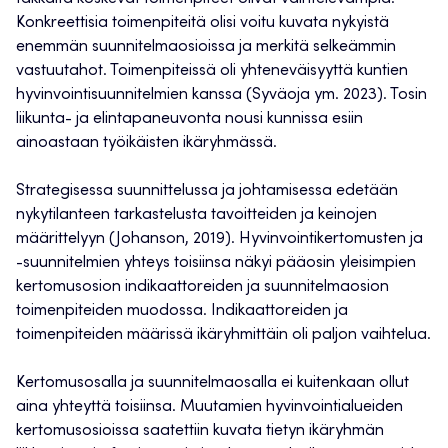
Konkreettisia toimenpiteitä olisi voitu kuvata nykyistä
enemmän suunnitelmaosioissa ja merkitä selkeämmin
vastuutahot. Toimenpiteissä oli yhteneväisyyttä kuntien
hyvinvointisuunnitelmien kanssa (Syväoja ym. 2023). Tosin
liikunta- ja elintapaneuvonta nousi kunnissa esiin
ainoastaan työikäisten ikäryhmässä.
Strategisessa suunnittelussa ja johtamisessa edetään
nykytilanteen tarkastelusta tavoitteiden ja keinojen
määrittelyyn (Johanson, 2019). Hyvinvointikertomusten ja
-suunnitelmien yhteys toisiinsa näkyi pääosin yleisimpien
kertomusosion indikaattoreiden ja suunnitelmaosion
toimenpiteiden muodossa. Indikaattoreiden ja
toimenpiteiden määrissä ikäryhmittäin oli paljon vaihtelua.
Kertomusosalla ja suunnitelmaosalla ei kuitenkaan ollut
aina yhteyttä toisiinsa. Muutamien hyvinvointialueiden
kertomusosioissa saatettiin kuvata tietyn ikäryhmän