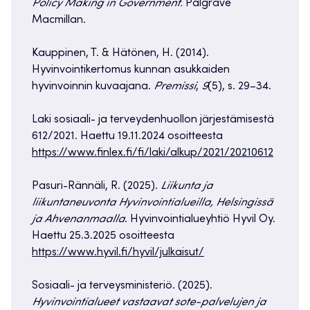
Policy Making in Government.
Palgrave
Macmillan.
Kauppinen, T. & Hätönen, H. (2014).
Hyvinvointikertomus kunnan asukkaiden
hyvinvoinnin kuvaajana.
Premissi
,
9
(5), s. 29–34.
Laki sosiaali- ja terveydenhuollon järjestämisestä
612/2021. Haettu 19.11.2024 osoitteesta
https://www.finlex.fi/fi/laki/alkup/2021/20210612
Pasuri-Rännäli, R. (2025).
Liikunta ja
liikuntaneuvonta Hyvinvointialueilla, Helsingissä
ja Ahvenanmaalla
. Hyvinvointialueyhtiö Hyvil Oy.
Haettu 25.3.2025 osoitteesta
https://www.hyvil.fi/hyvil/julkaisut/
Sosiaali- ja terveysministeriö. (2025).
Hyvinvointialueet vastaavat sote-palvelujen ja