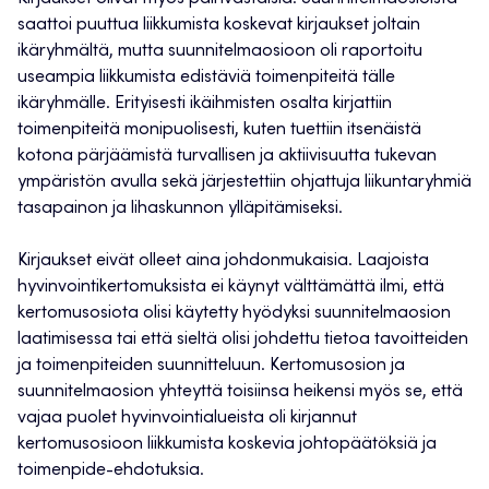
saattoi puuttua liikkumista koskevat kirjaukset joltain
ikäryhmältä, mutta suunnitelmaosioon oli raportoitu
useampia liikkumista edistäviä toimenpiteitä tälle
ikäryhmälle. Erityisesti ikäihmisten osalta kirjattiin
toimenpiteitä monipuolisesti, kuten tuettiin itsenäistä
kotona pärjäämistä turvallisen ja aktiivisuutta tukevan
ympäristön avulla sekä järjestettiin ohjattuja liikuntaryhmiä
tasapainon ja lihaskunnon ylläpitämiseksi.
Kirjaukset eivät olleet aina johdonmukaisia. Laajoista
hyvinvointikertomuksista ei käynyt välttämättä ilmi, että
kertomusosiota olisi käytetty hyödyksi suunnitelmaosion
laatimisessa tai että sieltä olisi johdettu tietoa tavoitteiden
ja toimenpiteiden suunnitteluun. Kertomusosion ja
suunnitelmaosion yhteyttä toisiinsa heikensi myös se, että
vajaa puolet hyvinvointialueista oli kirjannut
kertomusosioon liikkumista koskevia johtopäätöksiä ja
toimenpide-ehdotuksia.