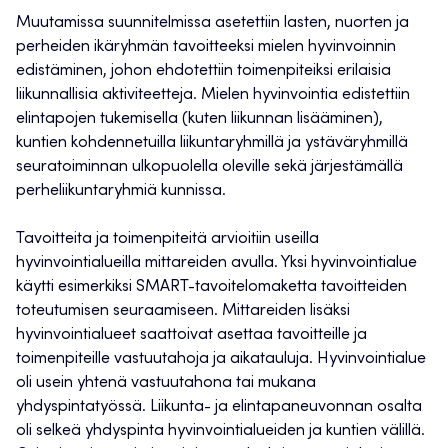
Muutamissa suunnitelmissa asetettiin lasten, nuorten ja
perheiden ikäryhmän tavoitteeksi mielen hyvinvoinnin
edistäminen, johon ehdotettiin toimenpiteiksi erilaisia
liikunnallisia aktiviteetteja. Mielen hyvinvointia edistettiin
elintapojen tukemisella (kuten liikunnan lisääminen),
kuntien kohdennetuilla liikuntaryhmillä ja ystäväryhmillä
seuratoiminnan ulkopuolella oleville sekä järjestämällä
perheliikuntaryhmiä kunnissa.
Tavoitteita ja toimenpiteitä arvioitiin useilla
hyvinvointialueilla mittareiden avulla. Yksi hyvinvointialue
käytti esimerkiksi SMART-tavoitelomaketta tavoitteiden
toteutumisen seuraamiseen. Mittareiden lisäksi
hyvinvointialueet saattoivat asettaa tavoitteille ja
toimenpiteille vastuutahoja ja aikatauluja. Hyvinvointialue
oli usein yhtenä vastuutahona tai mukana
yhdyspintatyössä. Liikunta- ja elintapaneuvonnan osalta
oli selkeä yhdyspinta hyvinvointialueiden ja kuntien välillä.