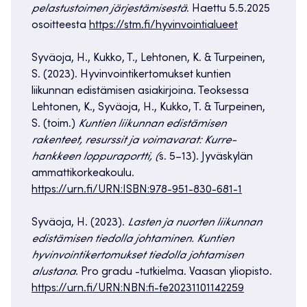
pelastustoimen järjestämisestä
. Haettu 5.5.2025
osoitteesta
https://stm.fi/hyvinvointialueet
Syväoja, H., Kukko, T., Lehtonen, K. & Turpeinen,
S. (2023). Hyvinvointikertomukset kuntien
liikunnan edistämisen asiakirjoina. Teoksessa
Lehtonen, K., Syväoja, H., Kukko, T. & Turpeinen,
S. (toim.)
Kuntien liikunnan edistämisen
rakenteet, resurssit ja voimavarat: Kurre-
hankkeen loppuraportti, (
s. 5–13). Jyväskylän
ammattikorkeakoulu.
https://urn.fi/URN:ISBN:978-951-830-681-1
Syväoja, H. (2023).
Lasten ja nuorten liikunnan
edistämisen tiedolla johtaminen. Kuntien
hyvinvointikertomukset tiedolla johtamisen
alustana
. Pro gradu -tutkielma. Vaasan yliopisto.
https://urn.fi/URN:NBN:fi-fe20231101142259