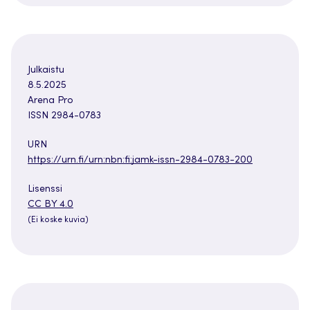
Julkaistu
8.5.2025
Arena Pro
ISSN 2984-0783
URN
https://urn.fi/urn:nbn:fi:jamk-issn-2984-0783-200
Lisenssi
Avautuu
CC BY 4.0
uuteen
(Ei koske kuvia)
välilehteen