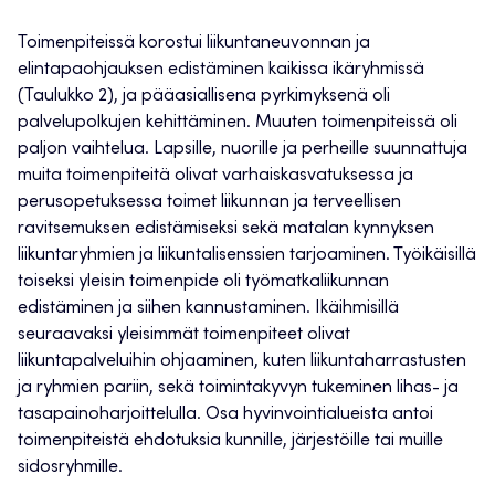
Toimenpiteissä korostui liikuntaneuvonnan ja
elintapaohjauksen edistäminen kaikissa ikäryhmissä
(Taulukko 2), ja pääasiallisena pyrkimyksenä oli
palvelupolkujen kehittäminen. Muuten toimenpiteissä oli
paljon vaihtelua. Lapsille, nuorille ja perheille suunnattuja
muita toimenpiteitä olivat varhaiskasvatuksessa ja
perusopetuksessa toimet liikunnan ja terveellisen
ravitsemuksen edistämiseksi sekä matalan kynnyksen
liikuntaryhmien ja liikuntalisenssien tarjoaminen. Työikäisillä
toiseksi yleisin toimenpide oli työmatkaliikunnan
edistäminen ja siihen kannustaminen. Ikäihmisillä
seuraavaksi yleisimmät toimenpiteet olivat
liikuntapalveluihin ohjaaminen, kuten liikuntaharrastusten
ja ryhmien pariin, sekä toimintakyvyn tukeminen lihas- ja
tasapainoharjoittelulla. Osa hyvinvointialueista antoi
toimenpiteistä ehdotuksia kunnille, järjestöille tai muille
sidosryhmille.