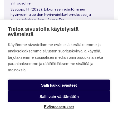
Viittausohje
Syväoja, H. (2025). Liikkumisen edistäminen
hyvinvointialueiden hyvinvointikertomuksissa ja -
suunnitelmissa. Jamk Arena Pro.
https://urn.fi/urn:nbn:fi:jamk-issn-2984-0783-200
Tietoa sivustolla käytetyistä
evästeistä
Käytämme sivustollamme evästeitä kerätäksemme ja
analysoidaksemme sivuston suorituskykyä ja käyttöä,
tarjotaksemme sosiaalisen median ominaisuuksia sekä
Aiheeseen liittyvää
parantaaksemme ja räätälöidäksemme sisältöä ja
mainoksia.
Miten liikkuminen näkyy osana hyvinvointialueiden
strategisia asiakirjoja?
Salli kaikki evästeet
Liikkuva varhaiskasvatus -toiminnan vakiintuminen
Salli vain välttämätön
kunnissa
Evästeasetukset
Liikunnallisen toimintakulttuurin kehittäminen
varhaiskasvatuksessa – Tampereella luotetaan
yhteistyön voimaan