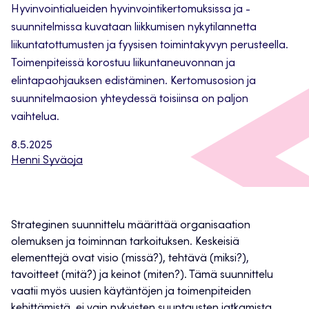
Hyvinvointialueiden hyvinvointikertomuksissa ja -
suunnitelmissa kuvataan liikkumisen nykytilannetta
liikuntatottumusten ja fyysisen toimintakyvyn perusteella.
Toimenpiteissä korostuu liikuntaneuvonnan ja
elintapaohjauksen edistäminen. Kertomusosion ja
suunnitelmaosion yhteydessä toisiinsa on paljon
vaihtelua.
8.5.2025
Henni Syväoja
Strateginen suunnittelu määrittää organisaation
olemuksen ja toiminnan tarkoituksen. Keskeisiä
elementtejä ovat visio (missä?), tehtävä (miksi?),
tavoitteet (mitä?) ja keinot (miten?). Tämä suunnittelu
vaatii myös uusien käytäntöjen ja toimenpiteiden
kehittämistä, ei vain nykyisten suuntausten jatkamista