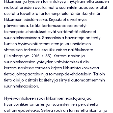
liikkumisen ja fyysisen toimintakyvyn nykytilannetta useiden
indikaattoreiden avulla, mutta suunnitelmaosiossa ei ollut
asetettu tavoitteita tai toimenpiteitä tämän ikäryhmän
liikkumisen edistämiseksi. Kirjaukset olivat myös
päinvastaisia. Lisäksi kertomusosiossa esitetyt
toimenpide-ehdotukset eivät välttämättä näkyneet
suunnitelmaosioissa. Samanlaisia havaintoja on tehty
kuntien hyvinvointikertomusten ja -suunnitelmien
yhteyksien tarkastelussa liikkumisen näkökulmasta
(Helakorpi ym. 2016, s. 35). Kertomusosion ja
suunnitelmaosion yhteyden vahvistamiseksi olisi
kertomusosiossa tarpeen kirjata liikkumista koskevaa
tietoa johtopäätöksiin ja toimenpide-ehdotuksiin. Tällöin
tieto olisi jo osittain käsitelty ja siirtyisi automaattisemmin
suunnitelmaosioon.
Hyvinvointialueen rooli liikkumisen edistäjänä jää
hyvinvointikertomusten ja -suunnitelmien perusteella
osittain epäselväksi. Selkeä rooli on tunnistettu liikunta- ja