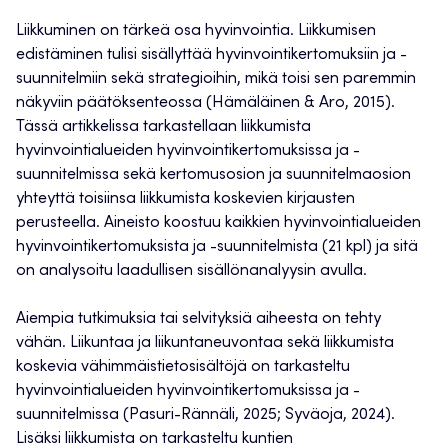
Liikkuminen on tärkeä osa hyvinvointia. Liikkumisen
edistäminen tulisi sisällyttää hyvinvointikertomuksiin ja -
suunnitelmiin sekä strategioihin, mikä toisi sen paremmin
näkyviin päätöksenteossa (Hämäläinen & Aro, 2015).
Tässä artikkelissa tarkastellaan liikkumista
hyvinvointialueiden hyvinvointikertomuksissa ja -
suunnitelmissa sekä kertomusosion ja suunnitelmaosion
yhteyttä toisiinsa liikkumista koskevien kirjausten
perusteella. Aineisto koostuu kaikkien hyvinvointialueiden
hyvinvointikertomuksista ja -suunnitelmista (21 kpl) ja sitä
on analysoitu laadullisen sisällönanalyysin avulla.
Aiempia tutkimuksia tai selvityksiä aiheesta on tehty
vähän. Liikuntaa ja liikuntaneuvontaa sekä liikkumista
koskevia vähimmäistietosisältöjä on tarkasteltu
hyvinvointialueiden hyvinvointikertomuksissa ja -
suunnitelmissa (Pasuri-Rännäli, 2025; Syväoja, 2024).
Lisäksi liikkumista on tarkasteltu kuntien