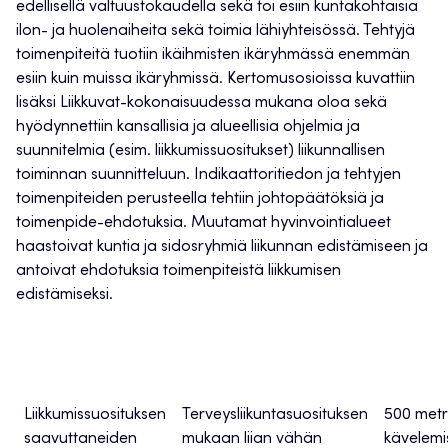
edellisellä valtuustokaudella sekä toi esiin kuntakohtaisia
ilon- ja huolenaiheita sekä toimia lähiyhteisössä. Tehtyjä
toimenpiteitä tuotiin ikäihmisten ikäryhmässä enemmän
esiin kuin muissa ikäryhmissä. Kertomusosioissa kuvattiin
lisäksi Liikkuvat-kokonaisuudessa mukana oloa sekä
hyödynnettiin kansallisia ja alueellisia ohjelmia ja
suunnitelmia (esim. liikkumissuositukset) liikunnallisen
toiminnan suunnitteluun. Indikaattoritiedon ja tehtyjen
toimenpiteiden perusteella tehtiin johtopäätöksiä ja
toimenpide-ehdotuksia. Muutamat hyvinvointialueet
haastoivat kuntia ja sidosryhmiä liikunnan edistämiseen ja
antoivat ehdotuksia toimenpiteistä liikkumisen
edistämiseksi.
Lapset, nuoret ja
Työikäiset
Ikäihmise
perheet
Liikkumissuosituksen
Terveysliikuntasuosituksen
500 metr
saavuttaneiden
mukaan liian vähän
kävelemi