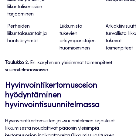
liikuntalisenssien
tarjoaminen
Perheiden
Liikkumista
Arkiaktiivisuut
liikuntalauantait ja
tukevien
turvallista liik
höntsäryhmät
arkiympäristöjen
tukevat
huomioiminen
toimenpiteet
Taulukko 2.
Eri ikäryhmien yleisimmät toimenpiteet
suunnitelmaosioissa.
Hyvinvointikertomusosion
hyödyntäminen
hyvinvointisuunnitelmassa
Hyvinvointikertomusten ja -suunnitelmien kirjaukset
liikkumisesta noudattivat pääosin yleisimpiä
kertomusosion indikaattoreita (liikkumissuosituksen