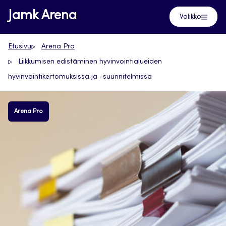
Siirry
Jamk Arena
Valikko
suoraan
sisältöön
Etusivu
Arena Pro
Liikkumisen edistäminen hyvinvointialueiden
hyvinvointikertomuksissa ja -suunnitelmissa
Arena Pro