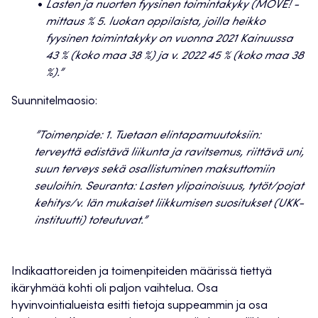
Lasten ja nuorten fyysinen toimintakyky (MOVE! -
mittaus % 5. luokan oppilaista, joilla heikko
fyysinen toimintakyky on vuonna 2021 Kainuussa
43 % (koko maa 38 %) ja v. 2022 45 % (koko maa 38
%).”
Suunnitelmaosio:
”Toimenpide: 1. Tuetaan elintapamuutoksiin:
terveyttä edistävä liikunta ja ravitsemus, riittävä uni,
suun terveys sekä osallistuminen maksuttomiin
seuloihin. Seuranta: Lasten ylipainoisuus, tytöt/pojat
kehitys/v. Iän mukaiset liikkumisen suositukset (UKK-
instituutti) toteutuvat.”
Indikaattoreiden ja toimenpiteiden määrissä tiettyä
ikäryhmää kohti oli paljon vaihtelua. Osa
hyvinvointialueista esitti tietoja suppeammin ja osa