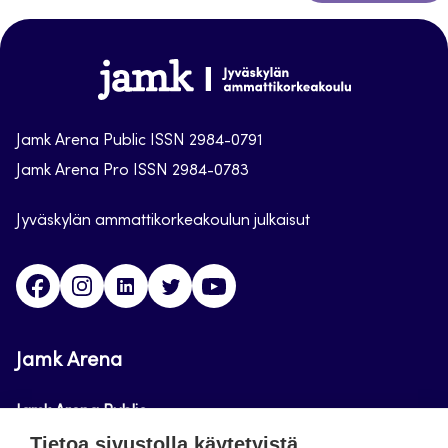
takaisin
sivun
alkuun
Jamk
Arena
Jamk Arena Public ISSN 2984-0791
Jamk Arena Pro ISSN 2984-0783
Jyväskylän ammattikorkeakoulun julkaisut
Facebook
Instagram
Linkedin
Twitter
Youtube
Jamk Arena
Jamk Arena Public
Tietoa sivustolla käytetyistä