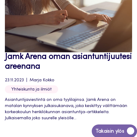
Jamk Arena oman asiantuntijuutesi
areenana
23.11.2023
Marja Kokko
Yhteiskunta ja ilmiöt
Asiantuntijaviestintä on oma tyylilajinsa. Jamk Arena on
matalan kynnyksen julkaisukanava, joka keskittyy välittämään
korkeakoulun henkilökunnan asiantuntija-artikkeleita.
Julkaisemalla joko suurelle yleisölle...
Siirry
Takaisin ylös