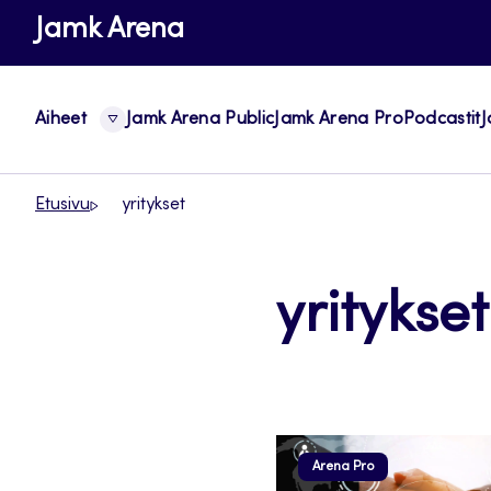
Siirry
Jamk Arena
suoraan
sisältöön
Aiheet
Jamk Arena Public
Jamk Arena Pro
Podcastit
J
Etusivu
yritykset
yritykset
Arena Pro