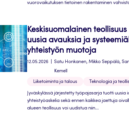
vuorovaikutuksen tietoinen rakentaminen vahvist
verkostotoimijuutta ja synnyttävät uutta yhteistyöt
Keskisuomalainen teollisuus
uusia avauksia ja systeemiä
yhteistyön muotoja
12.05.2026
Satu Honkanen, Mikko Seppälä, Sann
Kemell
Liiketoiminta ja talous
Teknologia ja teolli
Jyväskylässä järjestetty työpajasarja tuotti uusia i
yhteistyöaskelia sekä ennen kaikkea jaettuja oivall
alueen teollisuus voi uudistua niin...