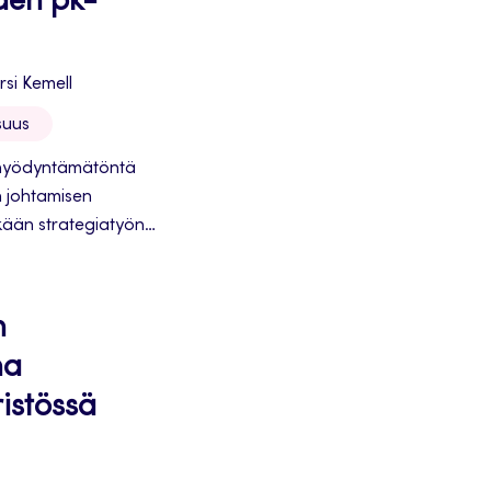
den pk-
rsi Kemell
suus
ä hyödyntämätöntä
n johtamisen
kkään strategiatyön
n
na
istössä