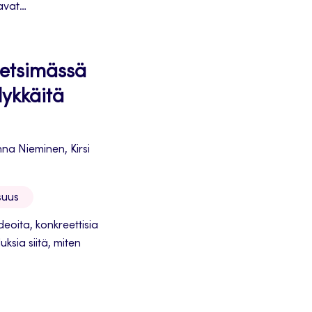
avat
ä...
 etsimässä
lykkäitä
a Nieminen, Kirsi
suus
deoita, konkreettisia
uksia siitä, miten