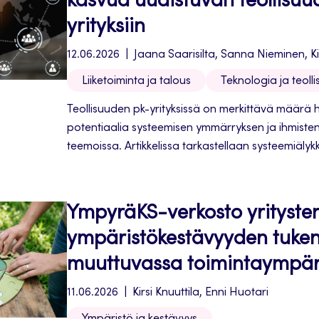
kasvua uudistuvan teollisuu
yrityksiin
12.06.2026
Jaana Saarisilta, Sanna Nieminen, Ki
Liiketoiminta ja talous
Teknologia ja teolli
Teollisuuden pk-yrityksissä on merkittävä määr
potentiaalia systeemisen ymmärryksen ja ihmiste
teemoissa. Artikkelissa tarkastellaan systeemiäly
kulmakiviä ja hyötyjä...
YmpyräKS-verkosto yrityste
ympäristökestävyyden tuke
muuttuvassa toimintaympär
11.06.2026
Kirsi Knuuttila, Enni Huotari