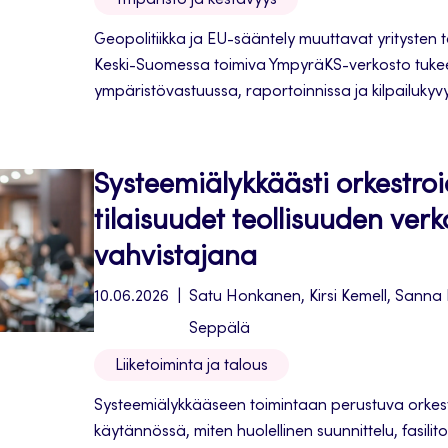
Ympäristö ja kestävyys
Geopolitiikka ja EU-sääntely muuttavat yritysten 
Keski-Suomessa toimiva YmpyräKS-verkosto tukee 
ympäristövastuussa, raportoinnissa ja kilpailuky
muuttuvassa maailmassa.
Systeemiälykkäästi orkestro
tilaisuudet teollisuuden ver
vahvistajana
10.06.2026
Satu Honkanen, Kirsi Kemell, Sanna
Seppälä
Liiketoiminta ja talous
Systeemiälykkääseen toimintaan perustuva orkest
käytännössä, miten huolellinen suunnittelu, fasilitoi