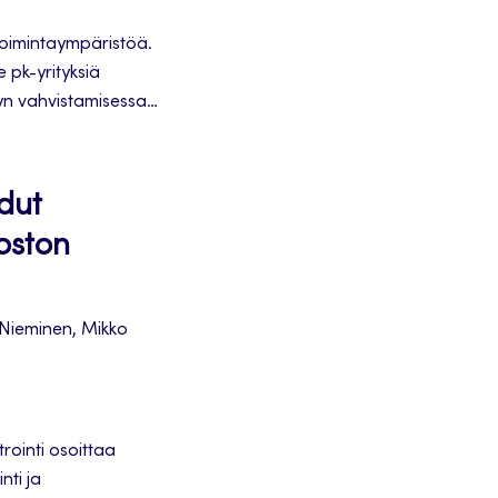
toimintaympäristöä.
pk-yrityksiä
vyn vahvistamisessa
idut
koston
 Nieminen, Mikko
rointi osoittaa
nti ja