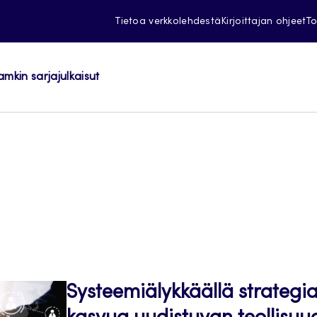
Tietoa verkkolehdestä
Kirjoittajan ohjeet
To
amkin sarjajulkaisut
Systeemiälykkäällä strategia