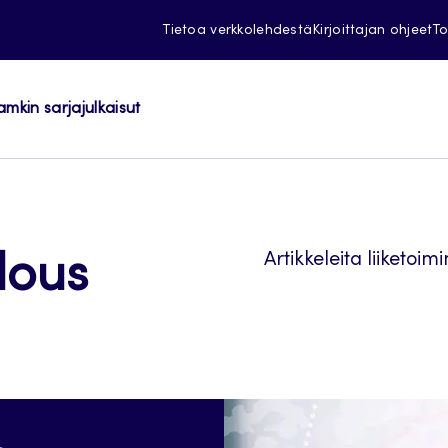
Tietoa verkkolehdestä
Kirjoittajan ohjeet
To
amkin sarjajulkaisut
Artikkeleita liiketoi
alous