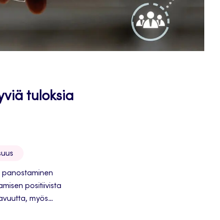
yviä tuloksia
suus
en panostaminen
isen positiivista
tavuutta, myös