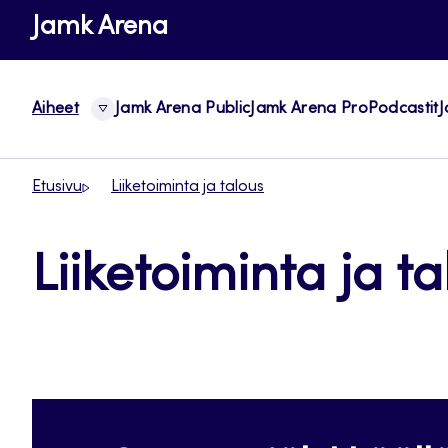
Siirry
Jamk Arena
suoraan
sisältöön
Aiheet
Jamk Arena Public
Jamk Arena Pro
Podcastit
J
Etusivu
Liiketoiminta ja talous
Liiketoiminta ja t