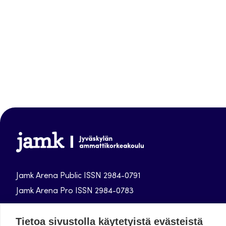
Jamk
Arena
Jamk Arena Public ISSN 2984-0791
Jamk Arena Pro ISSN 2984-0783
Jyväskylän ammattikorkeakoulun julkaisut
Tietoa sivustolla käytetyistä evästeistä