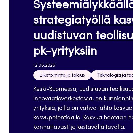
Systeemiälykkääll
strategiatyöllä ka
uudistuvan teolli
pk-yrityksiin
12.06.2026
Liiketoiminta ja talous
Teknologia ja teo
Keski-Suomessa, uudistuvan teollisu
innovaatioverkostossa, on kunnianhim
yrityksiä, joilla on vahva tahto kasvaa
kasvupotentiaalia. Kasvua haetaan hal
kannattavasti ja kestävällä tavalla.