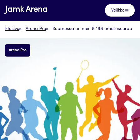
Siirry
Jamk Arena
Valikko
suoraan
sisältöön
Etusivu
Arena Pro
Suomessa on noin 8 188 urheiluseuraa
Arena Pro