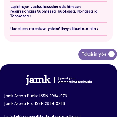
Lajiliittojen vastuullisuuden edistämisen
resurssiohjaus Suomessa, Ruotsissa, Norjassa ja
Tanskassa
Uudelleen rakentuva yhteisöllisyys liikunta-alalla
Siirry
Takaisin ylös
takaisin
sivun
alkuun
Jamk
Arena
Jamk Arena Public ISSN 2984-0791
Jamk Arena Pro ISSN 2984-0783