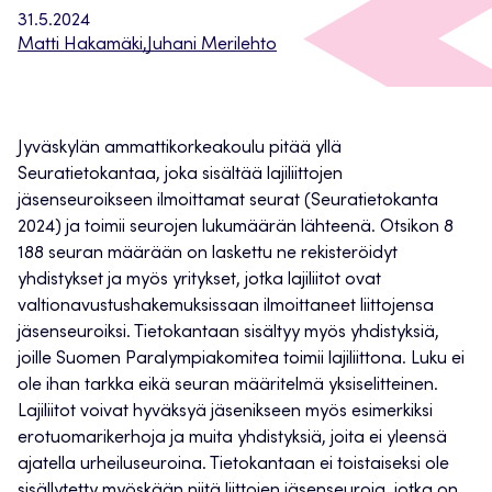
31.5.2024
Matti Hakamäki
,
Juhani Merilehto
Jyväskylän ammattikorkeakoulu pitää yllä
Seuratietokantaa, joka sisältää lajiliittojen
jäsenseuroikseen ilmoittamat seurat (Seuratietokanta
2024) ja toimii seurojen lukumäärän lähteenä. Otsikon 8
188 seuran määrään on laskettu ne rekisteröidyt
yhdistykset ja myös yritykset, jotka lajiliitot ovat
valtionavustushakemuksissaan ilmoittaneet liittojensa
jäsenseuroiksi. Tietokantaan sisältyy myös yhdistyksiä,
joille Suomen Paralympiakomitea toimii lajiliittona. Luku ei
ole ihan tarkka eikä seuran määritelmä yksiselitteinen.
Lajiliitot voivat hyväksyä jäsenikseen myös esimerkiksi
erotuomarikerhoja ja muita yhdistyksiä, joita ei yleensä
ajatella urheiluseuroina. Tietokantaan ei toistaiseksi ole
sisällytetty myöskään niitä liittojen jäsenseuroja, jotka on