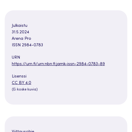
Julkaistu
31.5.2024
Arena Pro
ISSN 2984-0783
URN
https://urn.fi/urn:nbn:fi:jamk-issn-2984-0783-89
Lisenssi
Avautuu
CC BY 4.0
uuteen
(Ei koske kuvia)
välilehteen