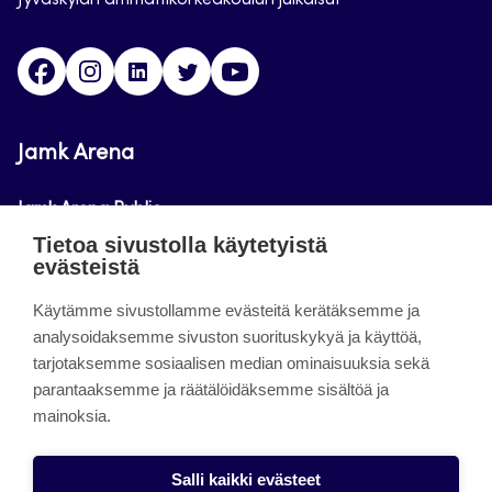
Jyväskylän ammattikorkeakoulun julkaisut
Facebook
Instagram
Linkedin
Twitter
Youtube
Jamk Arena
Jamk Arena Public
Tietoa sivustolla käytetyistä
Jamk Arena Pro
evästeistä
Podcastit
Käytämme sivustollamme evästeitä kerätäksemme ja
analysoidaksemme sivuston suorituskykyä ja käyttöä,
tarjotaksemme sosiaalisen median ominaisuuksia sekä
Tietoa sivustosta
parantaaksemme ja räätälöidäksemme sisältöä ja
mainoksia.
Saavutettavuusseloste
Tietosuojaseloste
Salli kaikki evästeet