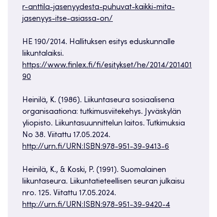
r-anttila-jasenyydesta-puhuvat-kaikki-mita-
jasenyys-itse-asiassa-on/
HE 190/2014. Hallituksen esitys eduskunnalle
liikuntalaiksi.
https://www.finlex.fi/fi/esitykset/he/2014/201401
90
Heinilä, K. (1986). Liikuntaseura sosiaalisena
organisaationa: tutkimusviitekehys. Jyväskylän
yliopisto. Liikuntasuunnittelun laitos. Tutkimuksia
No 38. Viitattu 17.05.2024.
http://urn.fi/URN:ISBN:978-951-39-9413-6
Heinilä, K., & Koski, P. (1991). Suomalainen
liikuntaseura. Liikuntatieteellisen seuran julkaisu
nro. 125. Viitattu 17.05.2024.
http://urn.fi/URN:ISBN:978-951-39-9420-4