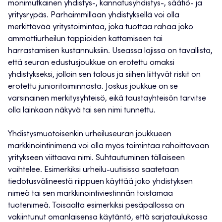
monimutkainen yhdistys-, kannatusyhdistys-, säätiö- ja
yritysrypäs. Parhaimmillaan yhdistyksellä voi olla
merkittävää yritystoimintaa, joka tuottaa rahaa joko
ammattiurheilun tappioiden kattamiseen tai
harrastamisen kustannuksiin. Useassa lajissa on tavallista,
että seuran edustusjoukkue on erotettu omaksi
yhdistykseksi, jolloin sen talous ja siihen liittyvät riskit on
erotettu junioritoiminnasta. Joskus joukkue on se
varsinainen merkitysyhteisö, eikä taustayhteisön tarvitse
olla lainkaan näkyvä tai sen nimi tunnettu.
Yhdistysmuotoisenkin urheiluseuran joukkueen
markkinointinimenä voi olla myös toimintaa rahoittavaan
yritykseen viittaava nimi. Suhtautuminen tällaiseen
vaihtelee. Esimerkiksi urheilu-uutisissa saatetaan
tiedotusvälineestä riippuen käyttää joko yhdistyksen
nimeä tai sen markkinointiviestinnän toistamaa
tuotenimeä. Toisaalta esimerkiksi pesäpallossa on
vakiintunut omanlaisensa käytäntö, että sarjataulukossa