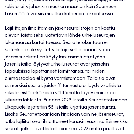
rekisteröity johonkin muuhun maahan kuin Suomeen.
Lukumäärä voi siis muuttua kriteerien tarkentuessa.
Lajiliittojen ilmoittamien jäsenseuralistojen on koettu
olevan toistaiseksi luotettavin lähde urheiluseurojen
lukumäärää kartoittaessa. Seuratietokantaan ei
kuitenkaan ole syötetty tietoja sellaisenaan, vaan
jäsenseuralistat on käyty läpi asiantuntijatyönä.
Jäsenlistoilta löytyvät urheiluseurat ovat joissakin
tapauksissa lopettaneet toimintansa, tai niiden
olemassaoloa ei kyetä varmistamaan. Tällaisia ovat
esimerkiksi seurat, joiden Y-tunnusta ei löydy virallisista
rekistereistä, eikä niistä välttämättä löydy mainintaa
julkisista lähteistä. Vuoden 2023 listoilta Seuratietokannan
ulkopuolelle jätettiin 56 listoille kirjattua jäsenseuraa.
Lisäksi Seuratietokantaan kirjataan vain ne jäsenseurat,
jotka lajiliitot ovat ilmoittaneet kunakin vuonna. Esimerkiksi
seurat, jotka olivat listoilla vuonna 2022 mutta puuttuvat