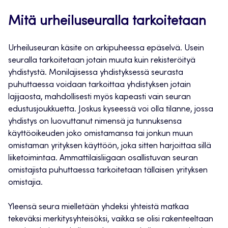
Mitä urheiluseuralla tarkoitetaan
Urheiluseuran käsite on arkipuheessa epäselvä. Usein
seuralla tarkoitetaan jotain muuta kuin rekisteröityä
yhdistystä. Monilajisessa yhdistyksessä seurasta
puhuttaessa voidaan tarkoittaa yhdistyksen jotain
lajijaosta, mahdollisesti myös kapeasti vain seuran
edustusjoukkuetta. Joskus kyseessä voi olla tilanne, jossa
yhdistys on luovuttanut nimensä ja tunnuksensa
käyttöoikeuden joko omistamansa tai jonkun muun
omistaman yrityksen käyttöön, joka sitten harjoittaa sillä
liiketoimintaa. Ammattilaisliigaan osallistuvan seuran
omistajista puhuttaessa tarkoitetaan tällaisen yrityksen
omistajia.
Yleensä seura mielletään yhdeksi yhteistä matkaa
tekeväksi merkitysyhteisöksi, vaikka se olisi rakenteeltaan