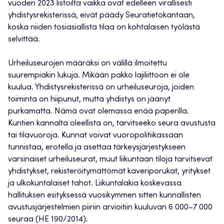
vuoden 2023 listoilta vaikka ovat edelleen virallisesti
yhdistysrekisterissä, eivät päädy Seuratietokantaan,
koska niiden tosiasiallista tilaa on kohtalaisen työlästä
selvittää.
Urheiluseurojen määräksi on välillä ilmoitettu
suurempiakin lukuja. Mikään pakko lajiliittoon ei ole
kuulua. Yhdistysrekisterissä on urheiluseuroja, joiden
toiminta on hiipunut, mutta yhdistys on jäänyt
purkamatta. Nämä ovat olemassa enää paperilla.
Kuntien kannalta oleellista on, tarvitseeko seura avustusta
tai tilavuoroja. Kunnat voivat vuoropolitiikassaan
tunnistaa, erotella ja asettaa tärkeysjärjestykseen
varsinaiset urheiluseurat, muut liikuntaan tiloja tarvitsevat
yhdistykset, rekisteröitymättömät kaveriporukat, yritykset
ja ulkokuntalaiset tahot. Liikuntalakia koskevassa
hallituksen esityksessä vuosikymmen sitten kunnallisten
avustusjärjestelmien piiriin arvioitiin kuuluvan 6 000–7 000
seuraa (HE 190/2014).