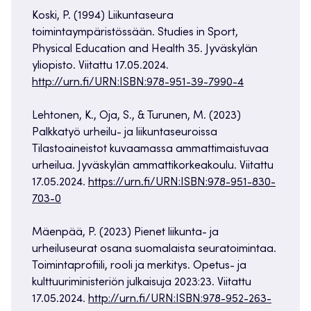
Koski, P. (1994) Liikuntaseura
toimintaympäristössään. Studies in Sport,
Physical Education and Health 35. Jyväskylän
yliopisto. Viitattu 17.05.2024.
http://urn.fi/URN:ISBN:978-951-39-7990-4
Lehtonen, K., Oja, S., & Turunen, M. (2023)
Palkkatyö urheilu- ja liikuntaseuroissa
Tilastoaineistot kuvaamassa ammattimaistuvaa
urheilua. Jyväskylän ammattikorkeakoulu. Viitattu
17.05.2024.
https://urn.fi/URN:ISBN:978-951-830-
703-0
Mäenpää, P. (2023) Pienet liikunta- ja
urheiluseurat osana suomalaista seuratoimintaa.
Toimintaprofiili, rooli ja merkitys. Opetus- ja
kulttuuriministeriön julkaisuja 2023:23. Viitattu
17.05.2024.
http://urn.fi/URN:ISBN:978-952-263-