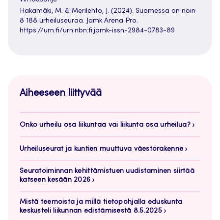
Viittausohje
Hakamäki, M. & Merilehto, J. (2024). Suomessa on noin
8 188 urheiluseuraa. Jamk Arena Pro.
https://urn.fi/urn:nbn:fi:jamk-issn-2984-0783-89
Aiheeseen liittyvää
Onko urheilu osa liikuntaa vai liikunta osa urheilua?
Urheiluseurat ja kuntien muuttuva väestörakenne
Seuratoiminnan kehittämistuen uudistaminen siirtää
katseen kesään 2026
Mistä teemoista ja millä tietopohjalla eduskunta
keskusteli liikunnan edistämisestä 8.5.2025