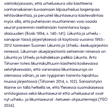
väitöskirjassaan, että urheiluseura olisi käsitteenä
vanhanaikainen kuvaamaan kilpaurheilua laajempaa
tehtäväkenttää, ja perusteli liikuntaseura-käsitevalintaa
myös sillä, että puhetavan muuttaminen voisi saada
seurat paremmin mieltämään toimintansa laaja-
alaisuuden (Koski 1994, s. 140–141). Liikunta ja urheilu -
sanapari tässä järjestyksessä oli käytössä vuosina 1993–
2012 toimineen Suomen Liikunta ja Urheilu -keskusjärjestön
nimessä. Liikunnan aluejärjestöistä seitsemän nimessä on
Liikunta ja Urheilu ja kahdeksan pelkkä Liikunta. Arto
Tiihonen totesi liikuntakulttuurin käsitteitä koskevassa
selvityksessään, että varsinaisia liikuntaseuroja on
olemassa vähän, ja sen tyyppinen toiminta tapahtuu
muissa järjestöissä (Tiihonen 2014, s. 102). Sanastotyön
tilanne on tällä hetkellä se, että Yleisessä suomalaisessa
ontologiassa sekä liikuntaseurat että urheiluseurat ovat
nyt urheilu- ja liikuntaseurat -tietueen ohjaustermejä (YSO
2024).