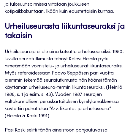
ja tulosuutisoinnissa viitataan joukkueen
kotipaikkakuntaan. Ikään kuin edustettaisiin kuntaa.
Urheiluseurasta liikuntaseuraksi ja
takaisin
Urheiluseuroja ei ole aina kutsuttu urheiluseuroiksi. 1980-
luvulla seuratutkimusta tehnyt Kalevi Heinilä pyrki
nimeämään voimistelu- ja urheiluseurat liikuntaseuroiksi.
Myös referoidessaan Paavo Seppäsen pari vuotta
aiemmin tekemää seuratutkimusta hän käänsi tämän
käyttämän urheiluseura-termin liikuntaseuraksi. (Heinilä
1986, s. 1 ja esim. s. 43). Vuoden 1987 seurojen
valtakunnallisen peruskartoituksen kyselylomakkeessa
käytettiin puhuttelua ”Arv. liikunta- ja urheiluseura”
(Heinilä & Koski 1991).
Pasi Koski selitti tähän aineistoon pohjautuvassa