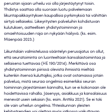
perustan sijaan urheilu voi olla järjestäytynyt toisin.
Yhdistys saattaa olla suoraan luotu palvelemaan
liikuntapaikkayrityksen kaupallisia pyrkimyksiä tai vähittäin
siirtyä sellaiseksi. Liikeyritysten palveluihin kohdistuvan
kulutuksen, aatteellisen yhdistystoiminnan ja
omaehtoisuuden raja on nykyään häilyvä. (ks. esim.
Mäenpää 2023.)
Liikuntalain valmistelussa sääntelyn perusajatus on ollut,
että seuratoiminta on luonteeltaan kansalaistoimintaa ja
sellaisena tuettavaa (HE 190/2014). Merkittävä osa
yhdistystoiminnan piirissä olevista ihmisistä mieltää
kuitenkin itsensä kuluttajiksi, jotka ovat ostamassa jotain
palvelua, mistä seuraa ongelmia esimerkiksi seuran
toiminnan järjestämisen kannalta, kun se ei kokonaan ole
hoidettavissa rahalla. Jäsenyys, asiakkuus ja kansalaisuus
menevät usein sekaisin (ks. esim. Anttila 2021). Se ei toki
ole vain urheilun ongelma. Yhteiskunnan yleisten
kehitystrendien voi olettaa myös jatkossa vaikuttavan