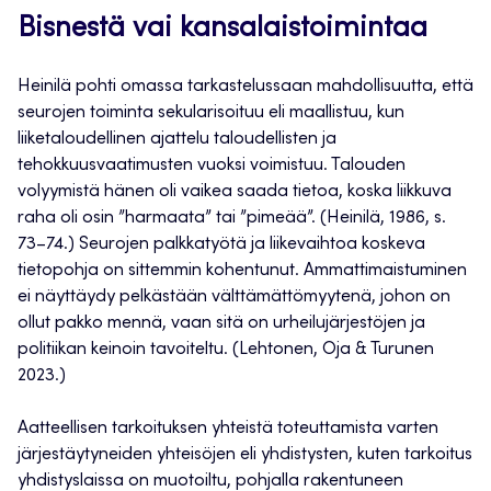
Bisnestä vai kansalaistoimintaa
Heinilä pohti omassa tarkastelussaan mahdollisuutta, että
seurojen toiminta sekularisoituu eli maallistuu, kun
liiketaloudellinen ajattelu taloudellisten ja
tehokkuusvaatimusten vuoksi voimistuu. Talouden
volyymistä hänen oli vaikea saada tietoa, koska liikkuva
raha oli osin ”harmaata” tai ”pimeää”. (Heinilä, 1986, s.
73–74.) Seurojen palkkatyötä ja liikevaihtoa koskeva
tietopohja on sittemmin kohentunut. Ammattimaistuminen
ei näyttäydy pelkästään välttämättömyytenä, johon on
ollut pakko mennä, vaan sitä on urheilujärjestöjen ja
politiikan keinoin tavoiteltu. (Lehtonen, Oja & Turunen
2023.)
Aatteellisen tarkoituksen yhteistä toteuttamista varten
järjestäytyneiden yhteisöjen eli yhdistysten, kuten tarkoitus
yhdistyslaissa on muotoiltu, pohjalla rakentuneen