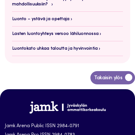
mahdollisuuksiin?
Luonto – ystävä ja opettaja
Lasten luontoyhteys versoo lähiluonnossa
Luontokato uhkaa taloutta ja hyvinvointia
Siirry
Takaisin ylös
takaisin
sivun
alkuun
Jamk
Arena
Jamk Arena Public ISSN 2984-0791