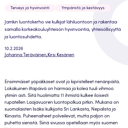
Terveys ja hyvinvointi
Ympäristö ja kestävyys
Jamkin luontokerho vie kulkijat lähiluontoon ja rakentaa
samalla korkeakouluyhteisön hyvinvointia, yhteisöllisyyttä
ja luontosuhdetta.
10.2.2026
Johanna Teräväinen
,
Kirsi Kesänen
Ensimmäiset yöpakkaset ovat jo kipristelleet nenänpäitä.
Lokakuinen iltapäivä on harmaa ja kolea tuuli vihmoo
ytimiin asti. Siitä huolimatta 11 ihmistä kulkee iloisesti
rupatellen Laajavuoren luontopolkua pitkin. Mukana on
suomalaisten lisäksi kulkijoita Sri Lankasta, Nepalista ja
Kiinasta. Puheenaiheet polveilevat, mutta paljon on
puhetta sienistä. Siinä sivussa opetellaan myös suomen