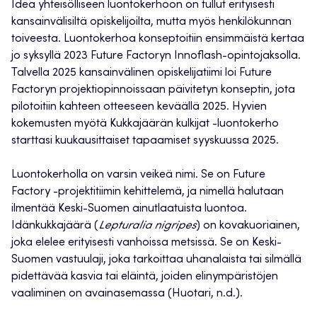
Idea yhteisölliseen luontokerhoon on tullut erityisesti
kansainvälisiltä opiskelijoilta, mutta myös henkilökunnan
toiveesta. Luontokerhoa konseptoitiin ensimmäistä kertaa
jo syksyllä 2023 Future Factoryn Innoflash-opintojaksolla.
Talvella 2025 kansainvälinen opiskelijatiimi loi Future
Factoryn projektiopinnoissaan päivitetyn konseptin, jota
pilotoitiin kahteen otteeseen keväällä 2025. Hyvien
kokemusten myötä Kukkajäärän kulkijat -luontokerho
starttasi kuukausittaiset tapaamiset syyskuussa 2025.
Luontokerholla on varsin veikeä nimi. Se on Future
Factory -projektitiimin kehittelemä, ja nimellä halutaan
ilmentää Keski-Suomen ainutlaatuista luontoa.
Idänkukkajäärä (
Lepturalia nigripes
) on kovakuoriainen,
joka elelee erityisesti vanhoissa metsissä. Se on Keski-
Suomen vastuulaji, joka tarkoittaa uhanalaista tai silmällä
pidettävää kasvia tai eläintä, joiden elinympäristöjen
vaaliminen on avainasemassa (Huotari, n.d.).