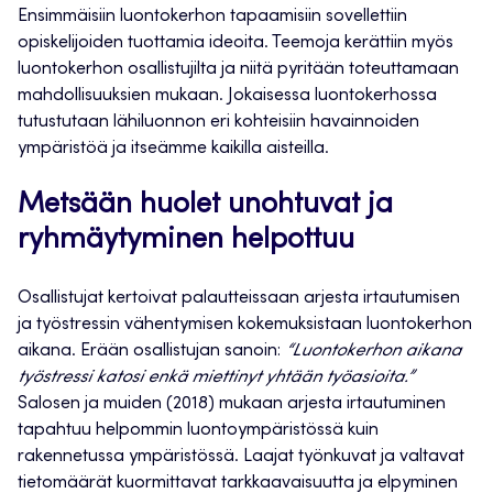
Ensimmäisiin luontokerhon tapaamisiin sovellettiin
opiskelijoiden tuottamia ideoita. Teemoja kerättiin myös
luontokerhon osallistujilta ja niitä pyritään toteuttamaan
mahdollisuuksien mukaan. Jokaisessa luontokerhossa
tutustutaan lähiluonnon eri kohteisiin havainnoiden
ympäristöä ja itseämme kaikilla aisteilla.
Metsään huolet unohtuvat ja
ryhmäytyminen helpottuu
Osallistujat kertoivat palautteissaan arjesta irtautumisen
ja työstressin vähentymisen kokemuksistaan luontokerhon
aikana. Erään osallistujan sanoin:
“Luontokerhon aikana
työstressi katosi enkä miettinyt yhtään työasioita.”
Salosen ja muiden (2018) mukaan arjesta irtautuminen
tapahtuu helpommin luontoympäristössä kuin
rakennetussa ympäristössä. Laajat työnkuvat ja valtavat
tietomäärät kuormittavat tarkkaavaisuutta ja elpyminen