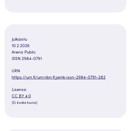
Julkaistu
10.2.2026
Arena Public
ISSN 2984-0791
URN
https://urn.fi/urn:nbn:fi:jamk-issn-2984-0791-282
Lisenssi
Avautuu
CC BY 4.0
uuteen
(Ei koske kuvia)
välilehteen