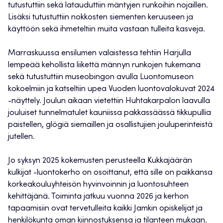
tutustuttiin sekä latauduttiin mäntyjen runkoihin nojaillen.
Lisäksi tutustuttiin nokkosten siementen keruuseen ja
käyttöön sekä ihmeteltiin muita vastaan tulleita kasveja.
Marraskuussa ensilumen valaistessa tehtiin Harjulla
lempeää kehollista liikettä männyn runkojen tukemana
sekä tutustuttiin museobingon avulla Luontomuseon
kokoelmiin ja katseltiin upea Vuoden luontovalokuvat 2024
-näyttely. Joulun aikaan vietettiin Huhtakarpalon laavulla
jouluiset tunnelmatulet kauniissa pakkassäässä tikkupullia
paistellen, glögiä siemaillen ja osallistujien jouluperinteistä
jutellen.
Jo syksyn 2025 kokemusten perusteella Kukkajäärän
kulkijat -luontokerho on osoittanut, että sille on paikkansa
korkeakouluyhteisön hyvinvoinnin ja luontosuhteen
kehittäjänä. Toiminta jatkuu vuonna 2026 ja kerhon
tapaamisiin ovat tervetulleita kaikki Jamkin opiskelijat ja
henkilökunta oman kiinnostuksensa ja tilanteen mukaan.