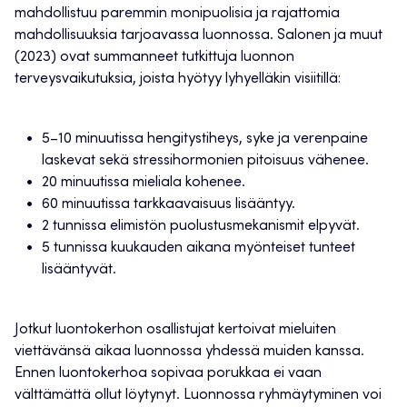
mahdollistuu paremmin monipuolisia ja rajattomia
mahdollisuuksia tarjoavassa luonnossa. Salonen ja muut
(2023) ovat summanneet tutkittuja luonnon
terveysvaikutuksia, joista hyötyy lyhyelläkin visiitillä:
5–10 minuutissa hengitystiheys, syke ja verenpaine
laskevat sekä stressihormonien pitoisuus vähenee.
20 minuutissa mieliala kohenee.
60 minuutissa tarkkaavaisuus lisääntyy.
2 tunnissa elimistön puolustusmekanismit elpyvät.
5 tunnissa kuukauden aikana myönteiset tunteet
lisääntyvät.
Jotkut luontokerhon osallistujat kertoivat mieluiten
viettävänsä aikaa luonnossa yhdessä muiden kanssa.
Ennen luontokerhoa sopivaa porukkaa ei vaan
välttämättä ollut löytynyt. Luonnossa ryhmäytyminen voi