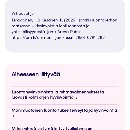
Viittausohje
Teräväinen, J. & Kesänen, K. (2026). Jamkin luontokerhon
matkassa – Hyvinvointia lähiluonnosta ja
yhteisöllisyydestä. Jamk Arena Public.
https://urn.fi/urn:nbn:fi:jamk-issn-2984-0791-282
Aiheeseen liittyvää
Luontohyvinvoinnista ja ryhmävalmennuksesta
luovasti kohti arjen hyvinvointia
Monimuotoinen luonto tukee terveyttä ja hyvinvointia
Miten vihreä siirtymä liittyy työllistymisen