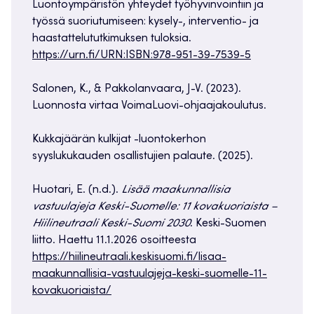
Luontoympäristön yhteydet työhyvinvointiin ja
työssä suoriutumiseen: kysely-, interventio- ja
haastattelututkimuksen tuloksia.
https://urn.fi/URN:ISBN:978-951-39-7539-5
Salonen, K., & Pakkolanvaara, J-V. (2023).
Luonnosta virtaa VoimaLuovi-ohjaajakoulutus.
Kukkajäärän kulkijat -luontokerhon
syyslukukauden osallistujien palaute. (2025).
Huotari, E. (n.d.).
Lisää maakunnallisia
vastuulajeja Keski-Suomelle: 11 kovakuoriaista –
Hiilineutraali Keski-Suomi 2030
. Keski-Suomen
liitto. Haettu 11.1.2026 osoitteesta
https://hiilineutraali.keskisuomi.fi/lisaa-
maakunnallisia-vastuulajeja-keski-suomelle-11-
kovakuoriaista/