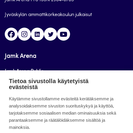
Jamk Arena Pro ISSN 2984-0783
Jyväskylän ammattikorkeakoulun julkaisut
Facebook
Instagram
Linkedin
Twitter
Youtube
Jamk Arena
Jamk Arena Public
Tietoa sivustolla käytetyistä
Jamk Arena Pro
evästeistä
Podcastit
Käytämme sivustollamme evästeitä kerätäksemme ja
analysoidaksemme sivuston suorituskykyä ja käyttöä,
tarjotaksemme sosiaalisen median ominaisuuksia sekä
Tietoa sivustosta
parantaaksemme ja räätälöidäksemme sisältöä ja
mainoksia.
Saavutettavuusseloste