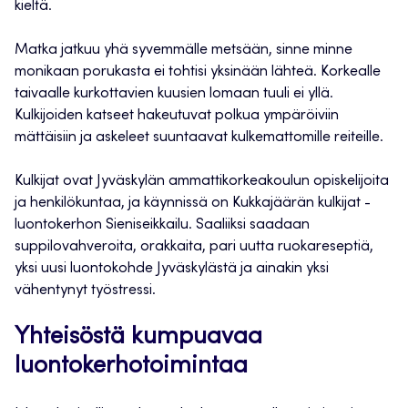
kieltä.
Matka jatkuu yhä syvemmälle metsään, sinne minne
monikaan porukasta ei tohtisi yksinään lähteä. Korkealle
taivaalle kurkottavien kuusien lomaan tuuli ei yllä.
Kulkijoiden katseet hakeutuvat polkua ympäröiviin
mättäisiin ja askeleet suuntaavat kulkemattomille reiteille.
Kulkijat ovat Jyväskylän ammattikorkeakoulun opiskelijoita
ja henkilökuntaa, ja käynnissä on Kukkajäärän kulkijat -
luontokerhon Sieniseikkailu. Saaliiksi saadaan
suppilovahveroita, orakkaita, pari uutta ruokareseptiä,
yksi uusi luontokohde Jyväskylästä ja ainakin yksi
vähentynyt työstressi.
Yhteisöstä kumpuavaa
luontokerhotoimintaa