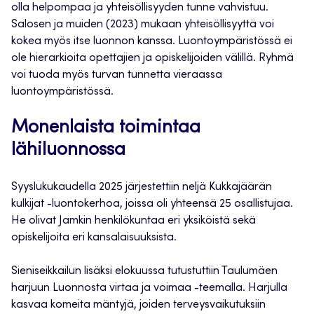
olla helpompaa ja yhteisöllisyyden tunne vahvistuu.
Salosen ja muiden (2023) mukaan yhteisöllisyyttä voi
kokea myös itse luonnon kanssa. Luontoympäristössä ei
ole hierarkioita opettajien ja opiskelijoiden välillä. Ryhmä
voi tuoda myös turvan tunnetta vieraassa
luontoympäristössä.
Monenlaista toimintaa
lähiluonnossa
Syyslukukaudella 2025 järjestettiin neljä Kukkajäärän
kulkijat -luontokerhoa, joissa oli yhteensä 25 osallistujaa.
He olivat Jamkin henkilökuntaa eri yksiköistä sekä
opiskelijoita eri kansalaisuuksista.
Sieniseikkailun lisäksi elokuussa tutustuttiin Taulumäen
harjuun Luonnosta virtaa ja voimaa -teemalla. Harjulla
kasvaa komeita mäntyjä, joiden terveysvaikutuksiin