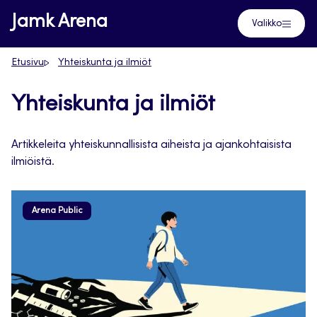
Siirry
Jamk Arena
Valikko
suoraan
sisältöön
Etusivu
Yhteiskunta ja ilmiöt
Yhteiskunta ja ilmiöt
Artikkeleita yhteiskunnallisista aiheista ja ajankohtaisista
ilmiöistä.
Arena Public