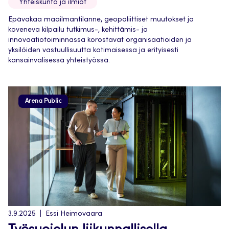
Yhteiskunta ja ilmiöt
Epävakaa maailmantilanne, geopoliittiset muutokset ja
koveneva kilpailu tutkimus-, kehittämis- ja
innovaatiotoiminnassa korostavat organisaatioiden ja
yksilöiden vastuullisuutta kotimaisessa ja erityisesti
kansainvälisessä yhteistyössä.
Arena Public
3.9.2025
Essi Heimovaara