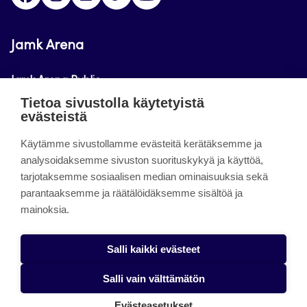
Jamk Arena
Jamk Arena Public
Tietoa sivustolla käytetyistä
Jamk Arena Pro
evästeistä
Podcastit
Käytämme sivustollamme evästeitä kerätäksemme ja
analysoidaksemme sivuston suorituskykyä ja käyttöä,
tarjotaksemme sosiaalisen median ominaisuuksia sekä
Tietoa sivustosta
parantaaksemme ja räätälöidäksemme sisältöä ja
mainoksia.
Saavutettavuusseloste
Tietosuojaseloste
Salli kaikki evästeet
Alasottoilmoitus
Salli vain välttämätön
Evästeet
Evästeasetukset