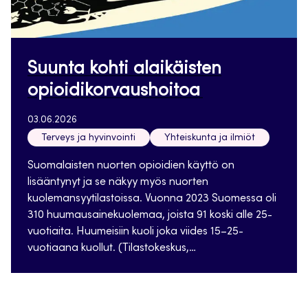
Suunta kohti alaikäisten
opioidikorvaushoitoa
03.06.2026
Terveys ja hyvinvointi
Yhteiskunta ja ilmiöt
Suomalaisten nuorten opioidien käyttö on
lisääntynyt ja se näkyy myös nuorten
kuolemansyytilastoissa. Vuonna 2023 Suomessa oli
310 huumausainekuolemaa, joista 91 koski alle 25-
vuotiaita. Huumeisiin kuoli joka viides 15–25-
vuotiaana kuollut. (Tilastokeskus,…