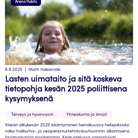
Arena Public
8.8.2025
Matti Hakamäki
Lasten uimataito ja sitä koskeva
tietopohja kesän 2025 poliittisena
kysymyksenä
Terveys ja hyvinvointi
Yhteiskunta ja ilmiöt
Viileän alkukesän 2025 kääntyminen heinäkuussa hellejaksoksi
näkyi hukkumis- ja vesipelastustehtäväuutisoinnin alkamisena
tavanomaista myöhemmin. Keskustelussa voimistuivat