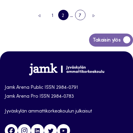
1
2
…
7
EDELLINEN
SIVU
SIVU
SIVU
SEURAAVA
SIVU
SIVU
Siirry
Takaisin ylös
takaisin
sivun
alkuun
Jamk
Arena
Jamk Arena Public ISSN 2984-0791
Jamk Arena Pro ISSN 2984-0783
Jyväskylän ammattikorkeakoulun julkaisut
Facebook
Instagram
Linkedin
Twitter
Youtube